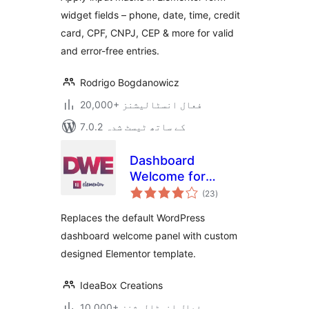
widget fields – phone, date, time, credit
card, CPF, CNPJ, CEP & more for valid
and error-free entries.
Rodrigo Bogdanowicz
20,000+ فعال انسٹالیشنز
7.0.2 کے ساتھ ٹیسٹ شدہ
Dashboard
Welcome for
مجموعی
Elementor
(23
)
درجہ
بندی
Replaces the default WordPress
dashboard welcome panel with custom
designed Elementor template.
IdeaBox Creations
10,000+ فعال انسٹالیشنز