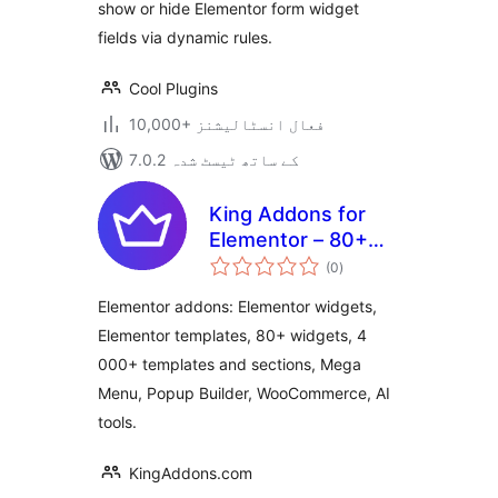
show or hide Elementor form widget
fields via dynamic rules.
Cool Plugins
10,000+ فعال انسٹالیشنز
7.0.2 کے ساتھ ٹیسٹ شدہ
King Addons for
Elementor – 80+
مجموعی
Elementor Widgets,
(0
)
درجہ
بندی
4 000+ Elementor
Elementor addons: Elementor widgets,
Templates,
Elementor templates, 80+ widgets, 4
WooCommerce,
000+ templates and sections, Mega
Mega Menu, Popup
Builder
Menu, Popup Builder, WooCommerce, AI
tools.
KingAddons.com