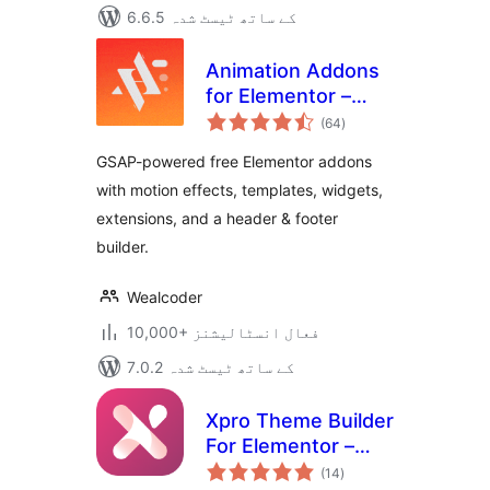
6.6.5 کے ساتھ ٹیسٹ شدہ
Animation Addons
for Elementor –
مجموعی
GSAP Motion
(64
)
درجہ
بندی
Elementor Addons
GSAP-powered free Elementor addons
& Website
with motion effects, templates, widgets,
Templates
extensions, and a header & footer
builder.
Wealcoder
10,000+ فعال انسٹالیشنز
7.0.2 کے ساتھ ٹیسٹ شدہ
Xpro Theme Builder
For Elementor –
مجموعی
FREE
(14
)
درجہ