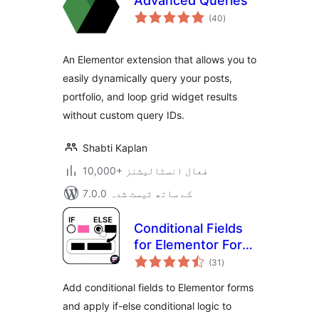
Advanced Queries
مجموعی
(40
)
درجہ
بندی
An Elementor extension that allows you to
easily dynamically query your posts,
portfolio, and loop grid widget results
without custom query IDs.
Shabti Kaplan
10,000+ فعال انسٹالیشنز
7.0.0 کے ساتھ ٹیسٹ شدہ
Conditional Fields
for Elementor Form
مجموعی
– Apply Conditional
(31
)
درجہ
بندی
Logic
Add conditional fields to Elementor forms
and apply if-else conditional logic to