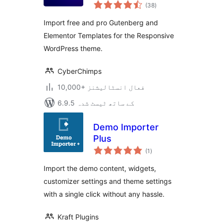
مجموعی
Elementor
(38
)
درجہ
بندی
Templates &
Import free and pro Gutenberg and
Starter Sites
Elementor Templates for the Responsive
WordPress theme.
CyberChimps
10,000+ فعال انسٹالیشنز
6.9.5 کے ساتھ ٹیسٹ شدہ
Demo Importer
Plus
مجموعی
(1
)
درجہ
بندی
Import the demo content, widgets,
customizer settings and theme settings
with a single click without any hassle.
Kraft Plugins