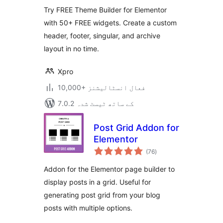
بندی
Try FREE Theme Builder for Elementor
with 50+ FREE widgets. Create a custom
header, footer, singular, and archive
layout in no time.
Xpro
10,000+ فعال انسٹالیشنز
7.0.2 کے ساتھ ٹیسٹ شدہ
Post Grid Addon for
Elementor
مجموعی
(76
)
درجہ
بندی
Addon for the Elementor page builder to
display posts in a grid. Useful for
generating post grid from your blog
posts with multiple options.