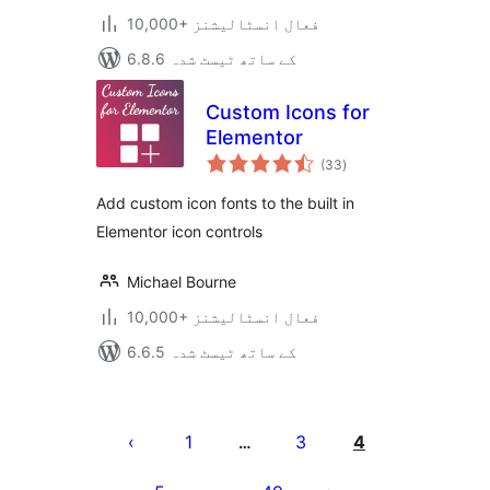
10,000+ فعال انسٹالیشنز
6.8.6 کے ساتھ ٹیسٹ شدہ
Custom Icons for
Elementor
مجموعی
(33
)
درجہ
بندی
Add custom icon fonts to the built in
Elementor icon controls
Michael Bourne
10,000+ فعال انسٹالیشنز
6.6.5 کے ساتھ ٹیسٹ شدہ
Posts
pagination
1
3
4
…