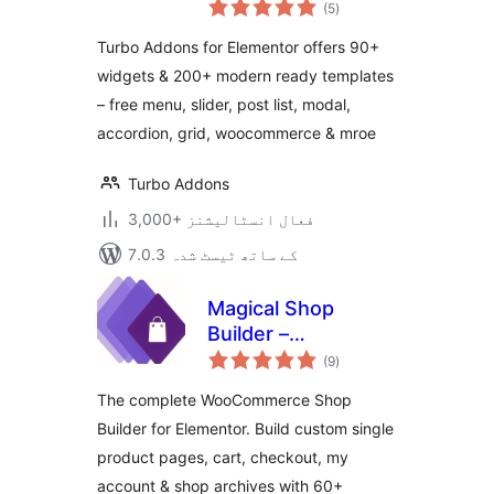
مجموعی
(5
)
درجہ
بندی
Turbo Addons for Elementor offers 90+
widgets & 200+ modern ready templates
– free menu, slider, post list, modal,
accordion, grid, woocommerce & mroe
Turbo Addons
3,000+ فعال انسٹالیشنز
7.0.3 کے ساتھ ٹیسٹ شدہ
Magical Shop
Builder –
مجموعی
WooCommerce
(9
)
درجہ
بندی
Template Builder
The complete WooCommerce Shop
for Elementor |
Builder for Elementor. Build custom single
Shop, Cart,
product pages, cart, checkout, my
Checkout &
Product Page
account & shop archives with 60+