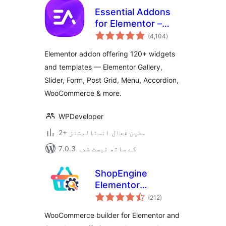
Essential Addons
for Elementor –
مجموعی
Popular Elementor
(4,104
)
درجہ
بندی
Templates &
Elementor addon offering 120+ widgets
Widgets
and templates — Elementor Gallery,
Slider, Form, Post Grid, Menu, Accordion,
WooCommerce & more.
WPDeveloper
2+ ملین فعال انسٹالیشنز
7.0.3 کے ساتھ ٹیسٹ شدہ
ShopEngine
Elementor
مجموعی
WooCommerce
(212
)
درجہ
بندی
Builder Addon – All
WooCommerce builder for Elementor and
in One