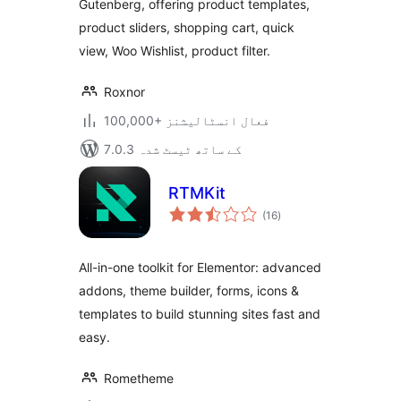
Gutenberg, offering product templates,
WooCommerce
product sliders, shopping cart, quick
Solution
view, Woo Wishlist, product filter.
Roxnor
100,000+ فعال انسٹالیشنز
7.0.3 کے ساتھ ٹیسٹ شدہ
RTMKit
مجموعی
(16
)
درجہ
بندی
All-in-one toolkit for Elementor: advanced
addons, theme builder, forms, icons &
templates to build stunning sites fast and
easy.
Rometheme