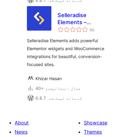
6.8.7 کے ساتھ ٹیسٹ شدہ
Selleradise
Elements –
مجموعی
Elementor Addons
(0
)
درجہ
بندی
Selleradise Elements adds powerful
Elementor widgets and WooCommerce
integrations for beautiful, conversion-
focused sites.
Khizar Hasan
40+ فعال انسٹالیشنز
6.8.7 کے ساتھ ٹیسٹ شدہ
About
Showcase
News
Themes