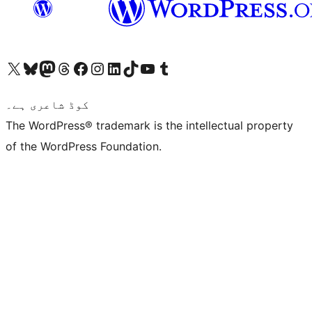
ہمارے ٹمبلر اکاؤنٹ پر جائیں
Visit our YouTube channel
ہمارے ٹک ٹاک اکاؤنٹ پر جائیں
Visit our LinkedIn account
Visit our Instagram account
Visit our Facebook page
ہمارے ٹھریڈز اکاؤنٹ پر جائیں
Visit our Mastodon account
ہمارے بلیواسکائی اکاؤنٹ پر جائیں
Visit our X (formerly Twitter) account
کوڈ شاعری ہے۔
The WordPress® trademark is the intellectual property
of the WordPress Foundation.