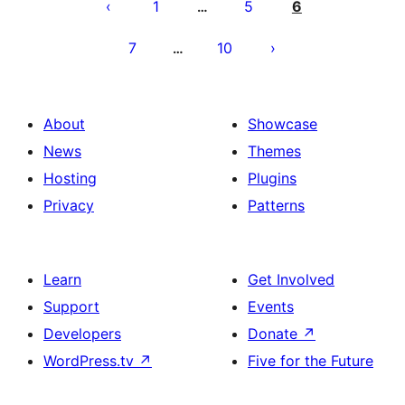
pagination
1
5
6
…
7
10
…
About
Showcase
News
Themes
Hosting
Plugins
Privacy
Patterns
Learn
Get Involved
Support
Events
Developers
Donate
↗
WordPress.tv
↗
Five for the Future