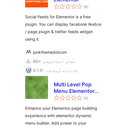
مجموعی
(0
)
درجہ
بندی
Social Feeds for Elementor is a free
plugin. You can display facebook likebox
/ page plugin & twitter feeds widget
using it.
junkthemedotcom
60+ فعال انسٹالیشنز
6.1.11 کے ساتھ ٹیسٹ شدہ
Multi Level Pop
Menu Elementor
مجموعی
Addons
(0
)
درجہ
بندی
Enhance your Elementor page building
experience with elementor dynamic
menu builder. Add power to your