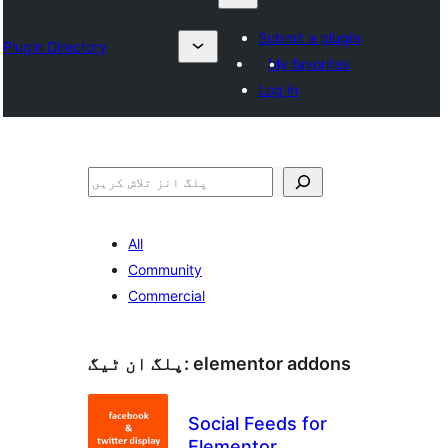
Submit a plugin
Plugin Directory
My favorites
Log in
تلاش
All
Community
Commercial
elementor addons
پلگ ان ٹیگ:
Social Feeds for
Elementor