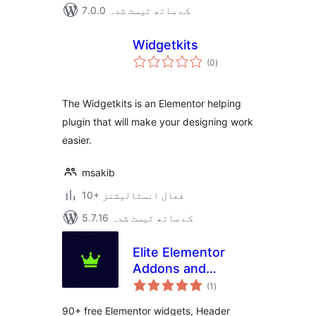
7.0.0 کے ساتھ ٹیسٹ شدہ
Widgetkits
مجموعی
(0
)
درجہ
بندی
The Widgetkits is an Elementor helping
plugin that will make your designing work
easier.
msakib
10+ فعال انسٹالیشنز
5.7.16 کے ساتھ ٹیسٹ شدہ
Elite Elementor
Addons and
مجموعی
Widgets
(1
)
درجہ
بندی
90+ free Elementor widgets, Header