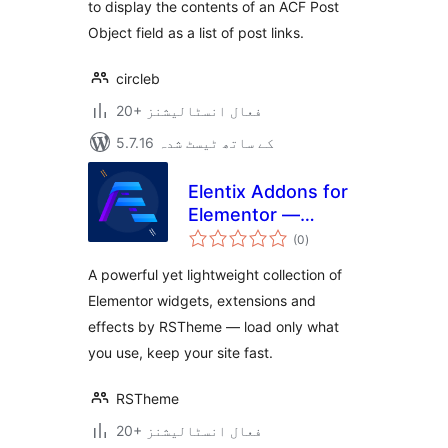
to display the contents of an ACF Post
Object field as a list of post links.
circleb
20+ فعال انسٹالیشنز
5.7.16 کے ساتھ ٹیسٹ شدہ
Elentix Addons for
Elementor —
مجموعی
Widgets,
(0
)
درجہ
بندی
Extensions &
A powerful yet lightweight collection of
Effects
Elementor widgets, extensions and
effects by RSTheme — load only what
you use, keep your site fast.
RSTheme
20+ فعال انسٹالیشنز