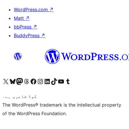
WordPress.com
↗
Matt
↗
bbPress
↗
BuddyPress
↗
ہمارے ٹمبلر اکاؤنٹ پر جائیں
Visit our YouTube channel
ہمارے ٹک ٹاک اکاؤنٹ پر جائیں
Visit our LinkedIn account
Visit our Instagram account
Visit our Facebook page
ہمارے ٹھریڈز اکاؤنٹ پر جائیں
Visit our Mastodon account
ہمارے بلیواسکائی اکاؤنٹ پر جائیں
Visit our X (formerly Twitter) account
کوڈ شاعری ہے۔
The WordPress® trademark is the intellectual property
of the WordPress Foundation.