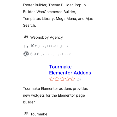
Footer Builder, Theme Builder, Popup
Builder, WooCommerce Builder,
Templates Library, Mega Menu, and Ajax
Search.
Webnobby Agency
10+ فعال انسٹالیشنز
6.9.6 کے ساتھ ٹیسٹ شدہ
Tourmake
Elementor Addons
مجموعی
(0
)
درجہ
بندی
Tourmake Elementor addons provides
new widgets for the Elementor page
builder.
Tourmake