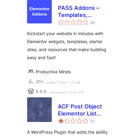
PASS Addons –
Templates,
مجموعی
Widgets, and
(0
)
درجہ
بندی
Resources for
Kickstart your website in minutes with
Elementor
Elementor widgets, templates, starter
sites, and resources that make building
easy and fast!
Productive Minds
20+ فعال انسٹالیشنز
6.9.6 کے ساتھ ٹیسٹ شدہ
ACF Post Object
Elementor List
مجموعی
Widget
(1
)
درجہ
بندی
A WordPress Plugin that adds the ability