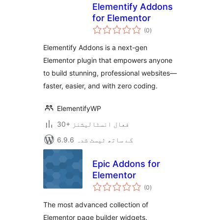
Elementify Addons
for Elementor
مجموعی
(0
)
درجہ
بندی
Elementify Addons is a next-gen
Elementor plugin that empowers anyone
to build stunning, professional websites—
faster, easier, and with zero coding.
ElementifyWP
30+ فعال انسٹالیشنز
6.9.6 کے ساتھ ٹیسٹ شدہ
Epic Addons for
Elementor
مجموعی
(0
)
درجہ
بندی
The most advanced collection of
Elementor page builder widgets.