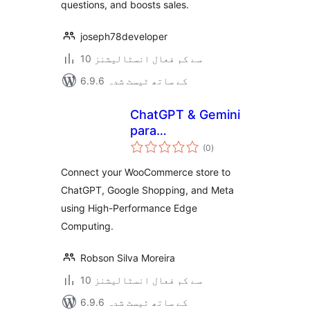
questions, and boosts sales.
joseph78developer
10 سے کم فعال انسٹالیشنز
6.9.6 کے ساتھ ٹیسٹ شدہ
ChatGPT & Gemini
para
مجموعی
WooCommerce
(0
)
درجہ
بندی
Connect your WooCommerce store to
ChatGPT, Google Shopping, and Meta
using High-Performance Edge
Computing.
Robson Silva Moreira
10 سے کم فعال انسٹالیشنز
6.9.6 کے ساتھ ٹیسٹ شدہ