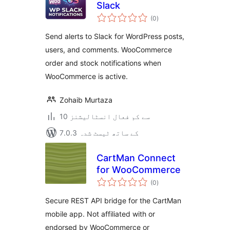
Slack
مجموعی
(0
)
درجہ
بندی
Send alerts to Slack for WordPress posts,
users, and comments. WooCommerce
order and stock notifications when
WooCommerce is active.
Zohaib Murtaza
10 سے کم فعال انسٹالیشنز
7.0.3 کے ساتھ ٹیسٹ شدہ
CartMan Connect
for WooCommerce
مجموعی
(0
)
درجہ
بندی
Secure REST API bridge for the CartMan
mobile app. Not affiliated with or
endorsed by WooCommerce or