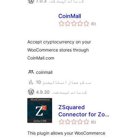
7.0.3 کے ساتھ ٹیسٹ شدہ
CoinMall
مجموعی
(0
)
درجہ
بندی
Accept cryptocurrency on your
WooCommerce stores through
CoinMall.com
coinmall
10 سے کم فعال انسٹالیشنز
4.9.30 کے ساتھ ٹیسٹ شدہ
ZSquared
Connector for Zoho
مجموعی
CRM
(0
)
درجہ
بندی
This plugin allows your WooCommerce