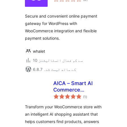
درجہ
بندی
Secure and convenient online payment
gateway for WordPress with
WooCommerce integration and flexible
payment solutions.
whalet
10 سے کم فعال انسٹالیشنز
6.8.7 کے ساتھ ٹیسٹ شدہ
AICA – Smart AI
Commerce
مجموعی
Assistant
(1
)
درجہ
بندی
Transform your WooCommerce store with
an intelligent AI shopping assistant that
helps customers find products, answers