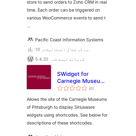
store to send orders to Zoho CRM in real
time. Each order can be triggered on
various WooCommerce events to send t
…
Pacific Coast Information Systems
10 سے کم فعال انسٹالیشنز
5.4.20 کے ساتھ ٹیسٹ شدہ
SWidget for
Carnegie Museums
مجموعی
of Pittsburgh
(0
)
درجہ
بندی
Allows the site of the Carnegie Museums
of Pittsburgh to display Siriusware
widgets using shortcodes. See below for
descriptions of these shortcodes.