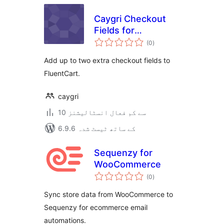
Caygri Checkout
Fields for
مجموعی
FluentCart
(0
)
درجہ
بندی
Add up to two extra checkout fields to
FluentCart.
caygri
10 سے کم فعال انسٹالیشنز
6.9.6 کے ساتھ ٹیسٹ شدہ
Sequenzy for
WooCommerce
مجموعی
(0
)
درجہ
بندی
Sync store data from WooCommerce to
Sequenzy for ecommerce email
automations.