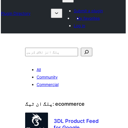
Submit a plugin
Plugin Directory
My favorites
Log in
تلاش
All
Community
Commercial
ecommerce
پلگ ان ٹیگ:
3DL Product Feed
for Google