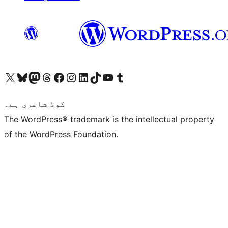
ہمارے ٹمبلر اکاؤنٹ پر جائیں
Visit our YouTube channel
ہمارے ٹک ٹاک اکاؤنٹ پر جائیں
Visit our LinkedIn account
Visit our Instagram account
Visit our Facebook page
ہمارے ٹھریڈز اکاؤنٹ پر جائیں
Visit our Mastodon account
ہمارے بلیواسکائی اکاؤنٹ پر جائیں
Visit our X (formerly Twitter) account
کوڈ شاعری ہے۔
The WordPress® trademark is the intellectual property
of the WordPress Foundation.