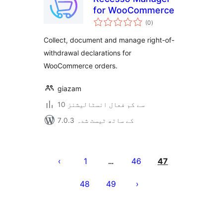
for WooCommerce
مجموعی
(0
)
درجہ
بندی
Collect, document and manage right-of-
withdrawal declarations for
WooCommerce orders.
giazam
10 سے کم فعال انسٹالیشنز
7.0.3 کے ساتھ ٹیسٹ شدہ
Posts
pagination
1
46
47
…
48
49