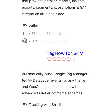
that provides detailed reports, insights,
exports, segments, subscriptions & GA4
integration all in one place.
putler
200+ فعال انسٹالیشنز
7.0.2 کے ساتھ ٹیسٹ شدہ
TagFlow for GTM
مجموعی
(0
)
درجہ
بندی
Automatically push Google Tag Manager
(GTM) DataLayer events for any theme
and WooCommerce, complete with
advanced GA4 eCommerce schemas.
Tracking with Shadin