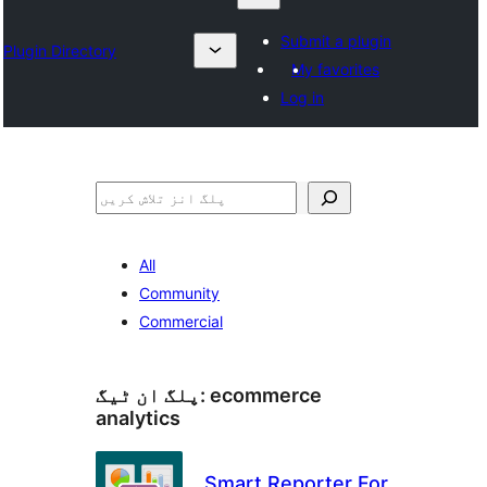
Submit a plugin
Plugin Directory
My favorites
Log in
تلاش
All
Community
Commercial
ecommerce
پلگ ان ٹیگ:
analytics
Smart Reporter For