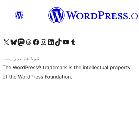
ہمارے ٹمبلر اکاؤنٹ پر جائیں
Visit our YouTube channel
ہمارے ٹک ٹاک اکاؤنٹ پر جائیں
Visit our LinkedIn account
Visit our Instagram account
Visit our Facebook page
ہمارے ٹھریڈز اکاؤنٹ پر جائیں
Visit our Mastodon account
ہمارے بلیواسکائی اکاؤنٹ پر جائیں
Visit our X (formerly Twitter) account
کوڈ شاعری ہے۔
The WordPress® trademark is the intellectual property
of the WordPress Foundation.