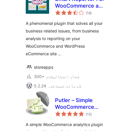
WooCommerce and
مجموعی
WP eCommerce
(18
)
درجہ
بندی
A phenomenal plugin that solves all your
business related issues, from business
analysis to reporting on your
WooCommerce and WordPress
eCommerce site …
storeapps
300+ فعال انسٹالیشنز
5.2.24 کے ساتھ ٹیسٹ شدہ
Putler – Simple
WooCommerce
مجموعی
Analytics for your
(15
)
درجہ
بندی
Store
A simple WooCommerce analytics plugin