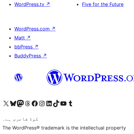
WordPress.tv
↗
Five for the Future
WordPress.com
↗
Matt
↗
bbPress
↗
BuddyPress
↗
ہمارے ٹمبلر اکاؤنٹ پر جائیں
Visit our YouTube channel
ہمارے ٹک ٹاک اکاؤنٹ پر جائیں
Visit our LinkedIn account
Visit our Instagram account
Visit our Facebook page
ہمارے ٹھریڈز اکاؤنٹ پر جائیں
Visit our Mastodon account
ہمارے بلیواسکائی اکاؤنٹ پر جائیں
Visit our X (formerly Twitter) account
کوڈ شاعری ہے۔
The WordPress® trademark is the intellectual property