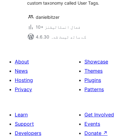
custom taxonomy called User Tags.
danielbitzer
10+ فعال انسٹالیشنز
4.6.30 کے ساتھ ٹیسٹ شدہ
About
Showcase
News
Themes
Hosting
Plugins
Privacy
Patterns
Learn
Get Involved
Support
Events
Developers
Donate
↗