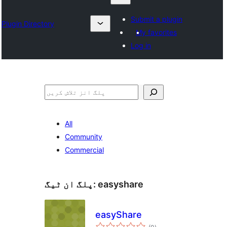
Submit a plugin
Plugin Directory
My favorites
Log in
تلاش
All
Community
Commercial
easyshare
پلگ ان ٹیگ:
easyShare
مجموعی