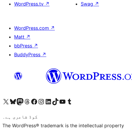
WordPress.tv
↗
Swag
↗
WordPress.com
↗
Matt
↗
bbPress
↗
BuddyPress
↗
ہمارے ٹمبلر اکاؤنٹ پر جائیں
Visit our YouTube channel
ہمارے ٹک ٹاک اکاؤنٹ پر جائیں
Visit our LinkedIn account
Visit our Instagram account
Visit our Facebook page
ہمارے ٹھریڈز اکاؤنٹ پر جائیں
Visit our Mastodon account
ہمارے بلیواسکائی اکاؤنٹ پر جائیں
Visit our X (formerly Twitter) account
کوڈ شاعری ہے۔
The WordPress® trademark is the intellectual property