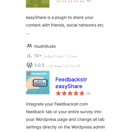
(0
)
درجہ
بندی
easyShare is a plugin to share your
content with friends, social networks etc
…
mushtitude
10+ فعال انسٹالیشنز
3.0.5 کے ساتھ ٹیسٹ شدہ
Feedbackstr
easyShare
مجموعی
(1
)
درجہ
بندی
Integrate your Feedbackstr.com
feedback tab or your entire survey into
your Wordpress page and change all tab
settings directly on the Wordpress admin