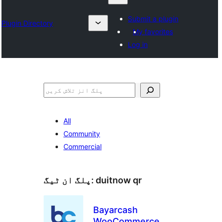
Submit a plugin
Plugin Directory
My favorites
Log in
تلاش
All
Community
Commercial
duitnow qr
پلگ ان ٹیگ:
Bayarcash
WooCommerce