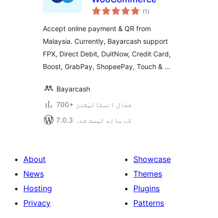
مجموعی
(1
)
درجہ
بندی
Accept online payment & QR from
Malaysia. Currently, Bayarcash support
FPX, Direct Debit, DuitNow, Credit Card,
Boost, GrabPay, ShopeePay, Touch & …
Bayarcash
700+ فعال انسٹالیشنز
7.0.3 کے ساتھ ٹیسٹ شدہ
About
Showcase
News
Themes
Hosting
Plugins
Privacy
Patterns