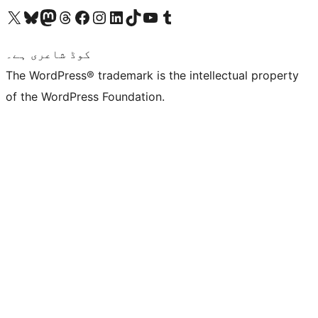
ہمارے ٹمبلر اکاؤنٹ پر جائیں
Visit our YouTube channel
ہمارے ٹک ٹاک اکاؤنٹ پر جائیں
Visit our LinkedIn account
Visit our Instagram account
Visit our Facebook page
ہمارے ٹھریڈز اکاؤنٹ پر جائیں
Visit our Mastodon account
ہمارے بلیواسکائی اکاؤنٹ پر جائیں
Visit our X (formerly Twitter) account
کوڈ شاعری ہے۔
The WordPress® trademark is the intellectual property
of the WordPress Foundation.