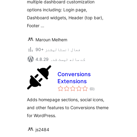
multiple dashboard customization
options including: Login page,
Dashboard widgets, Header (top bar),
Footer …
Maroun Melhem
90+ فعال انسٹالیشنز
4.8.29 کے ساتھ ٹیسٹ شدہ
Conversions
Extensions
مجموعی
(0
)
درجہ
بندی
Adds homepage sections, social icons,
and other features to Conversions theme
for WordPress.
js2484