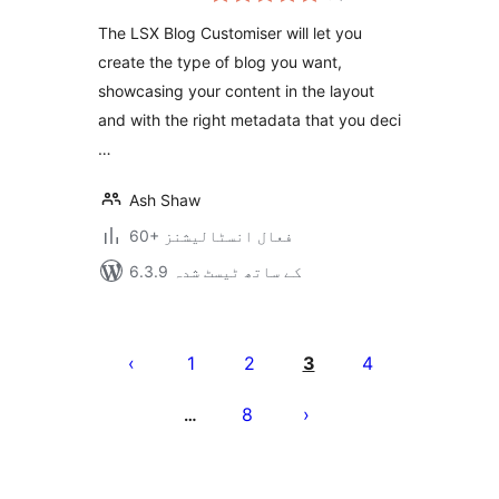
بندی
The LSX Blog Customiser will let you
create the type of blog you want,
showcasing your content in the layout
and with the right metadata that you deci
…
Ash Shaw
60+ فعال انسٹالیشنز
6.3.9 کے ساتھ ٹیسٹ شدہ
Posts
pagination
1
2
3
4
8
…