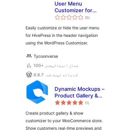
User Menu
Customizer for
مجموعی
HivePress
(0
)
درجہ
بندی
Easily customize or hide the user menu
for HivePress in the header navigation
using the WordPress Customizer.
Tycoonverse
100+ فعال انسٹالیشنز
6.8.7 کے ساتھ ٹیسٹ شدہ
Dynamic Mockups –
Product Gallery &
مجموعی
Customizer for
(1
)
درجہ
بندی
WooCommerce
Create product gallery & show
customizer to your WooCommerce store.
Show customers real-time previews and