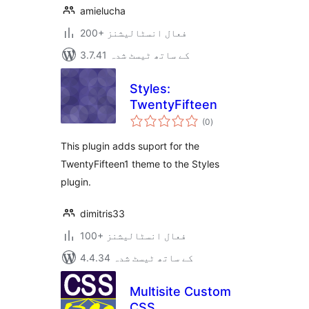
amielucha
200+ فعال انسٹالیشنز
3.7.41 کے ساتھ ٹیسٹ شدہ
Styles:
TwentyFifteen
مجموعی
(0
)
درجہ
بندی
This plugin adds suport for the
TwentyFifteen1 theme to the Styles
plugin.
dimitris33
100+ فعال انسٹالیشنز
4.4.34 کے ساتھ ٹیسٹ شدہ
Multisite Custom
CSS