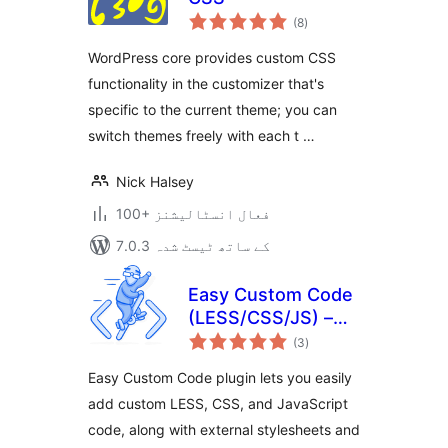
مجموعی
(8
)
درجہ
بندی
WordPress core provides custom CSS
functionality in the customizer that's
specific to the current theme; you can
switch themes freely with each t …
Nick Halsey
100+ فعال انسٹالیشنز
7.0.3 کے ساتھ ٹیسٹ شدہ
Easy Custom Code
(LESS/CSS/JS) –
مجموعی
Live Editing
(3
)
درجہ
بندی
Easy Custom Code plugin lets you easily
add custom LESS, CSS, and JavaScript
code, along with external stylesheets and