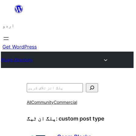
چھوڑیں
مواد
اردو
پر
جائیں
Get WordPress
Plugin Directory
تلاش
All
Community
Commercial
custom post type
پلگ ان ٹیگ: