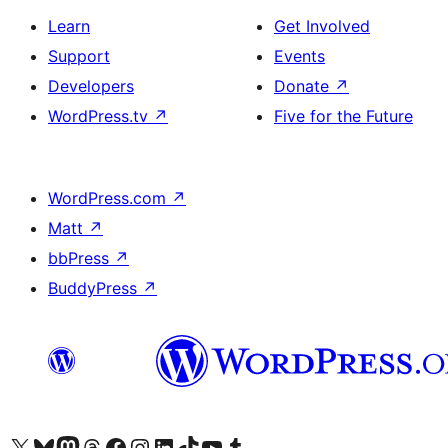
Learn
Get Involved
Support
Events
Developers
Donate
↗
WordPress.tv
↗
Five for the Future
WordPress.com
↗
Matt
↗
bbPress
↗
BuddyPress
↗
ہمارے ٹمبلر اکاؤنٹ پر جائیں
Visit our YouTube channel
ہمارے ٹک ٹاک اکاؤنٹ پر جائیں
Visit our LinkedIn account
Visit our Instagram account
Visit our Facebook page
ہمارے ٹھریڈز اکاؤنٹ پر جائیں
Visit our Mastodon account
ہمارے بلیواسکائی اکاؤنٹ پر جائیں
Visit our X (formerly Twitter) account