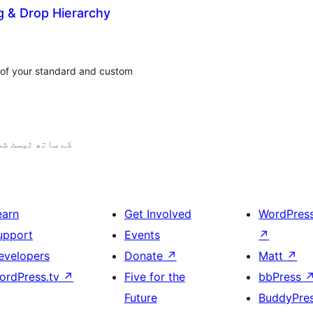
g & Drop Hierarchy
r of your standard and custom
7.0.2 کے ساتھ ٹیسٹ ش
earn
Get Involved
WordPres
upport
Events
↗
evelopers
Donate
↗
Matt
↗
ordPress.tv
↗
Five for the
bbPress
Future
BuddyPre