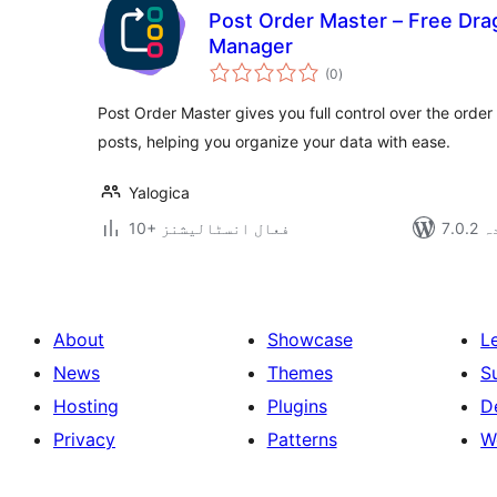
Post Order Master – Free Dra
Manager
مجموعی
(0
)
درجہ
بندی
Post Order Master gives you full control over the orde
posts, helping you organize your data with ease.
Yalogica
دہ
10+ فعال انسٹالیشنز
About
Showcase
L
News
Themes
S
Hosting
Plugins
D
Privacy
Patterns
W