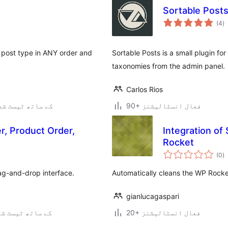
Sortable Post
ی
(4
)
ہ
ی
m post type in ANY order and
Sortable Posts is a small plugin fo
taxonomies from the admin panel.
Carlos Rios
90+ فعال انسٹالیشنز
3.5.2 کے ساتھ ٹیسٹ ش
r, Product Order,
Integration o
Rocket
ی
(0
)
ہ
ی
ag-and-drop interface.
Automatically cleans the WP Rocke
gianlucagaspari
20+ فعال انسٹالیشنز
6.7.5 کے ساتھ ٹیسٹ ش