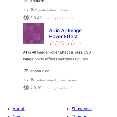
arefin2k
10+ فعال انسٹالیشنز
3.9.40 کے ساتھ ٹیسٹ شدہ
All in All Image
Hover Effect
مجموعی
(0
)
درجہ
بندی
All in All Image Hover Effect is pure CSS
image hover effects wordpress plugin.
coderunion
10 سے کم فعال انسٹالیشنز
4.9.29 کے ساتھ ٹیسٹ شدہ
About
Showcase
News
Themes