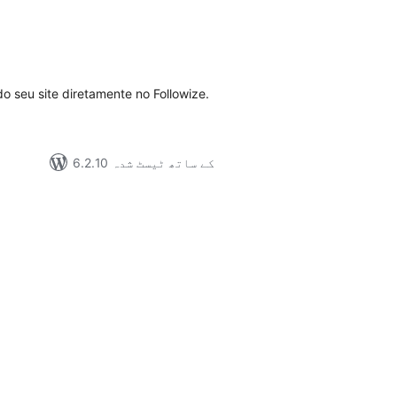
مجموع
درج
بند
o seu site diretamente no Followize.
6.2.10 کے ساتھ ٹیسٹ شدہ