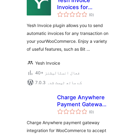
Yesh Invoice
Invoices for
مجموعی
WooCommerce
(0
)
درجہ
بندی
Yesh Invoice plugin allows you to send
automatic invoices for any transaction on
your yourWooCommerce. Enjoy a variety
of useful features, such as Bit …
Yesh Invoice
40+ فعال انسٹالیشنز
7.0.3 کے ساتھ ٹیسٹ شدہ
Charge Anywhere
Payment Gateway
مجموعی
for WooCommerce
(0
)
درجہ
بندی
Charge Anywhere payment gateway
integration for WooCommerce to accept