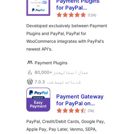
Payment Plugins
for PayPal
مجموعی
WooCommerce
(124
)
درجہ
بندی
Developed exclusively between Payment
Plugins and PayPal, PayPal for
WooCommerce integrates with PayPal's
newest API's.
Payment Plugins
80,000+ فعال انسٹالیشنز
7.0.3 کے ساتھ ٹیسٹ شدہ
Payment Gateway
for PayPal on
مجموعی
WooCommerce
(74
)
درجہ
بندی
PayPal, Credit/Debit Cards, Google Pay,
Apple Pay, Pay Later, Venmo, SEPA,