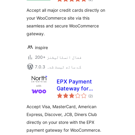
درجہ
بندی
Accept all major credit cards directly on
your WooCommerce site via this
seamless and secure WooCommerce
gateway.
inspire
200+ فعال انسٹالیشنز
7.0.3 کے ساتھ ٹیسٹ شدہ
EPX Payment
Gateway for
مجموعی
WooCommerce
(2
)
درجہ
بندی
Accept Visa, MasterCard, American
Express, Discover, JCB, Diners Club
directly on your store with the EPX
payment gateway for WooCommerce.