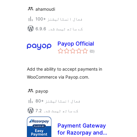
ahamoudi
100+ فعال انسٹالیشنز
6.9.6 کے ساتھ ٹیسٹ شدہ
Payop Official
مجموعی
(0
)
درجہ
بندی
Add the ability to accept payments in
WooCommerce via Payop.com.
payop
80+ فعال انسٹالیشنز
7.2 کے ساتھ ٹیسٹ شدہ
Payment Gateway
for Razorpay and