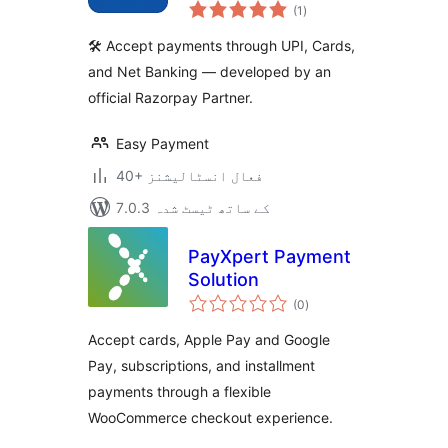
مجموعی
for WooCommerce
(1
)
درجہ
بندی
🛠️ Accept payments through UPI, Cards,
and Net Banking — developed by an
official Razorpay Partner.
Easy Payment
40+ فعال انسٹالیشنز
7.0.3 کے ساتھ ٹیسٹ شدہ
PayXpert Payment
Solution
مجموعی
(0
)
درجہ
بندی
Accept cards, Apple Pay and Google
Pay, subscriptions, and installment
payments through a flexible
WooCommerce checkout experience.