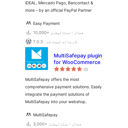
iDEAL, Mercado Pago, Bancontact &
more – by an official PayPal Partner
Easy Payment
10,000+ فعال انسٹالیشنز
7.0.3 کے ساتھ ٹیسٹ شدہ
MultiSafepay plugin
for WooCommerce
مجموعی
(2
)
درجہ
بندی
MultiSafepay offers the most
comprehensive payment solutions. Easily
integrate the payment solutions of
MultiSafepay into your webshop.
MultiSafepay
3,000+ فعال انسٹالیشنز