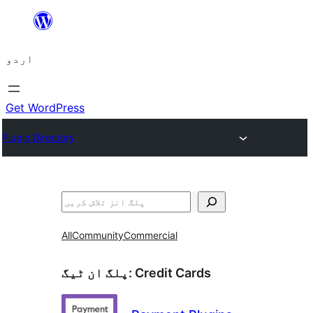
چھوڑیں
مواد
اردو
پر
جائیں
Get WordPress
Plugin Directory
تلاش
All
Community
Commercial
Credit Cards
پلگ ان ٹیگ: