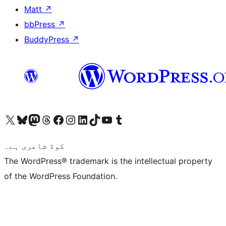
Matt
↗
bbPress
↗
BuddyPress
↗
ہمارے ٹمبلر اکاؤنٹ پر جائیں
Visit our YouTube channel
ہمارے ٹک ٹاک اکاؤنٹ پر جائیں
Visit our LinkedIn account
Visit our Instagram account
Visit our Facebook page
ہمارے ٹھریڈز اکاؤنٹ پر جائیں
Visit our Mastodon account
ہمارے بلیواسکائی اکاؤنٹ پر جائیں
Visit our X (formerly Twitter) account
کوڈ شاعری ہے۔
The WordPress® trademark is the intellectual property
of the WordPress Foundation.