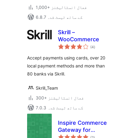
1,000+ فعال انسٹالیشنز
6.8.7 کے ساتھ ٹیسٹ شدہ
Skrill –
WooCommerce
مجموعی
(4
)
درجہ
بندی
Accept payments using cards, over 20
local payment methods and more than
80 banks via Skrill.
Skrill_Team
300+ فعال انسٹالیشنز
7.0.3 کے ساتھ ٹیسٹ شدہ
Inspire Commerce
Gateway for
مجموعی
WooCommerce
(2
)