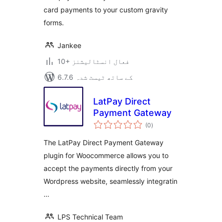
card payments to your custom gravity
forms.
Jankee
10+ فعال انسٹالیشنز
6.7.6 کے ساتھ ٹیسٹ شدہ
LatPay Direct
Payment Gateway
مجموعی
(0
)
درجہ
بندی
The LatPay Direct Payment Gateway
plugin for Woocommerce allows you to
accept the payments directly from your
Wordpress website, seamlessly integratin
…
LPS Technical Team