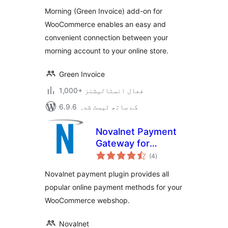
بندی
Morning (Green Invoice) add-on for
WooCommerce enables an easy and
convenient connection between your
morning account to your online store.
Green Invoice
1,000+ فعال انسٹالیشنز
6.9.6 کے ساتھ ٹیسٹ شدہ
Novalnet Payment
Gateway for
مجموعی
WooCommerce
(4
)
درجہ
بندی
Novalnet payment plugin provides all
popular online payment methods for your
WooCommerce webshop.
Novalnet