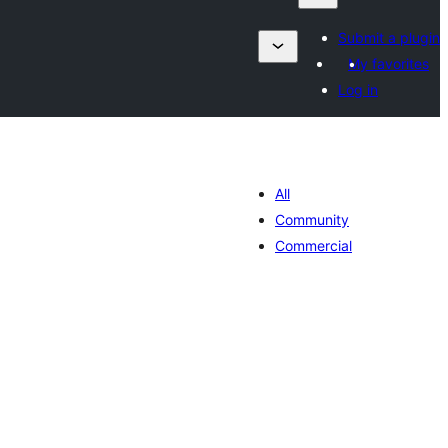
Submit a plugin
My favorites
Log in
All
Community
Commercial