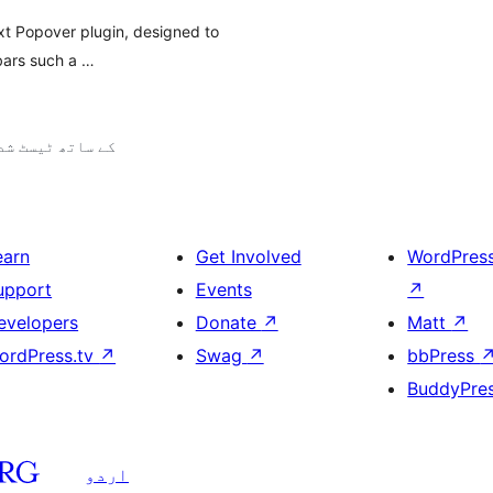
xt Popover plugin, designed to
lbars such a …
6.4.9 کے ساتھ ٹیسٹ ش
earn
Get Involved
WordPres
upport
Events
↗
evelopers
Donate
↗
Matt
↗
ordPress.tv
↗
Swag
↗
bbPress
BuddyPre
اردو