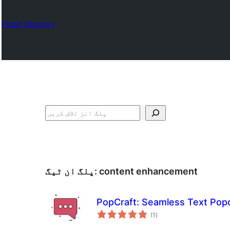
Plugin Directory
تلاش
content enhancement
پلگ ان ٹیگ:
PopCraft: Seamless Text Pop
مجموعی
(1
)
درجہ
بندی