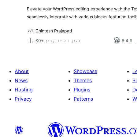
Elevate your WordPress editing experience with the Te
seamlessly integrate with various blocks featuring too
Chintesh Prajapati
دہ
80+ فعال انسٹالیشنز
About
Showcase
L
News
Themes
S
Hosting
Plugins
D
Privacy
Patterns
W