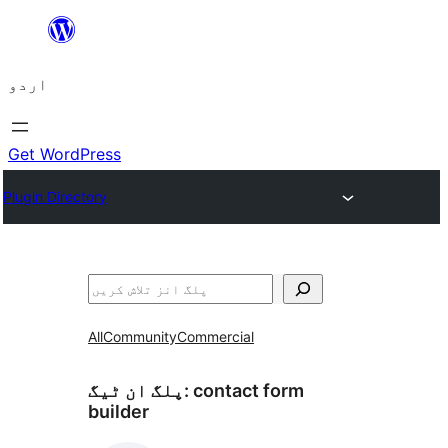
چھوڑیں
مواد
اردو
پر
جائیں
Get WordPress
Plugin Directory
تلاش
All
Community
Commercial
contact form
پلگ ان ٹیگ:
builder