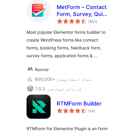
MetForm – Contact
Form, Survey, Quiz,
مجموعی
& Custom Form
(501
)
درجہ
بندی
Builder for
Most popular Elementor forms builder to
Elementor
create WordPress forms like contact
forms, booking forms, feedback form,
survey forms, application forms & …
Roxnor
600,000+ فعال انسٹالیشنز
7.0.3 کے ساتھ ٹیسٹ شدہ
RTMForm Builder
مجموعی
(14
)
درجہ
بندی
RTMForm For Elementor Plugin is an Form