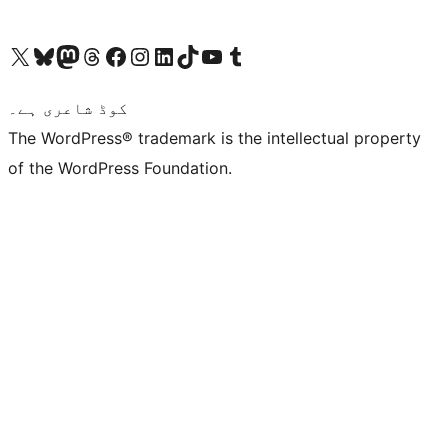
ہمارے ٹمبلر اکاؤنٹ پر جائیں
Visit our YouTube channel
ہمارے ٹک ٹاک اکاؤنٹ پر جائیں
Visit our LinkedIn account
Visit our Instagram account
Visit our Facebook page
ہمارے ٹھریڈز اکاؤنٹ پر جائیں
Visit our Mastodon account
ہمارے بلیواسکائی اکاؤنٹ پر جائیں
Visit our X (formerly Twitter) account
کوڈ شاعری ہے۔
The WordPress® trademark is the intellectual property
of the WordPress Foundation.