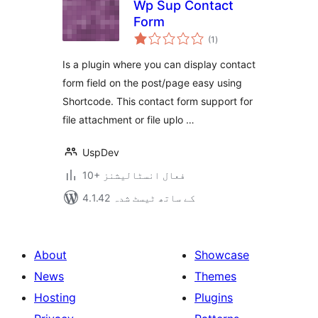
Wp Sup Contact
Form
مجموعی
(1
)
درجہ
بندی
Is a plugin where you can display contact
form field on the post/page easy using
Shortcode. This contact form support for
file attachment or file uplo …
UspDev
10+ فعال انسٹالیشنز
4.1.42 کے ساتھ ٹیسٹ شدہ
About
Showcase
News
Themes
Hosting
Plugins