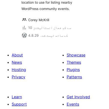
location to use for listing nearby
WordPress community events.
Corey McKrill
10 سے کم فعال انسٹالیشنز
4.8.29 کے ساتھ ٹیسٹ شدہ
About
Showcase
News
Themes
Hosting
Plugins
Privacy
Patterns
Learn
Get Involved
Support
Events