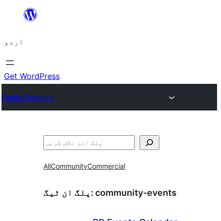
چھوڑیں
مواد
اردو
پر
جائیں
Get WordPress
Plugin Directory
تلاش
All
Community
Commercial
community-events
پلگ ان ٹیگ: