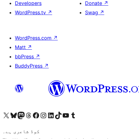
Developers
Donate
↗
WordPress.tv
↗
Swag
↗
WordPress.com
↗
Matt
↗
bbPress
↗
BuddyPress
↗
ہمارے ٹمبلر اکاؤنٹ پر جائیں
Visit our YouTube channel
ہمارے ٹک ٹاک اکاؤنٹ پر جائیں
Visit our LinkedIn account
Visit our Instagram account
Visit our Facebook page
ہمارے ٹھریڈز اکاؤنٹ پر جائیں
Visit our Mastodon account
ہمارے بلیواسکائی اکاؤنٹ پر جائیں
Visit our X (formerly Twitter) account
کوڈ شاعری ہے۔