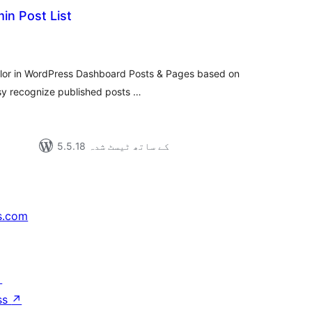
in Post List
مجمو
در
بن
olor in WordPress Dashboard Posts & Pages based on
asy recognize published posts …
5.5.18 کے ساتھ ٹیسٹ شدہ
s.com
↗
ss
↗