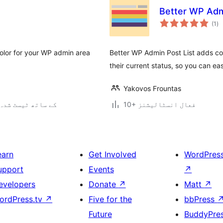
Better WP Adm
عی
(1
)
جہ
دی
olor for your WP admin area
Better WP Admin Post List adds c
their current status, so you can e
Yakovos Frountas
10+ فعال انسٹالیشنز
4.3.34 کے ساتھ ٹیسٹ شدہ
earn
Get Involved
WordPres
upport
Events
↗
evelopers
Donate
↗
Matt
↗
ordPress.tv
↗
Five for the
bbPress
Future
BuddyPre