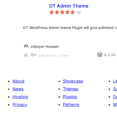
OT Admin Theme
مجموعی
(3
)
درجہ
بندی
OT WordPress Admin theme Plugin will give unlimited c
Jobayer Hossain
10+ فعال انسٹالیشنز
About
Showcase
L
News
Themes
S
Hosting
Plugins
D
Privacy
Patterns
W