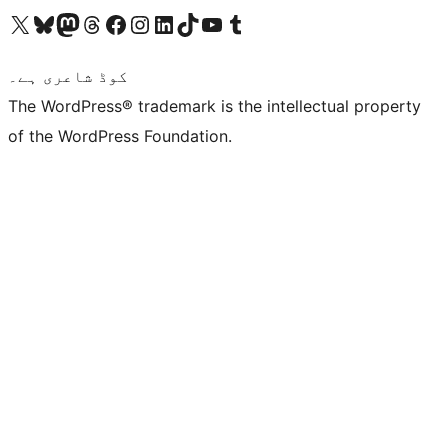
ہمارے ٹمبلر اکاؤنٹ پر جائیں
Visit our YouTube channel
ہمارے ٹک ٹاک اکاؤنٹ پر جائیں
Visit our LinkedIn account
Visit our Instagram account
Visit our Facebook page
ہمارے ٹھریڈز اکاؤنٹ پر جائیں
Visit our Mastodon account
ہمارے بلیواسکائی اکاؤنٹ پر جائیں
Visit our X (formerly Twitter) account
کوڈ شاعری ہے۔
The WordPress® trademark is the intellectual property
of the WordPress Foundation.