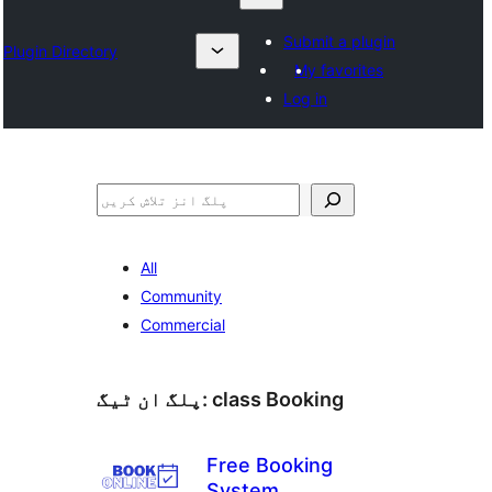
Submit a plugin
Plugin Directory
My favorites
Log in
تلاش
All
Community
Commercial
class Booking
پلگ ان ٹیگ:
Free Booking
System