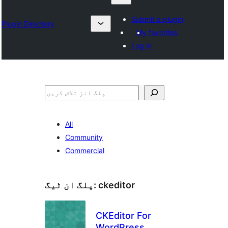
Submit a plugin
Plugin Directory
My favorites
Log in
تلاش
All
Community
Commercial
ckeditor
پلگ ان ٹیگ:
CKEditor For
WordPress