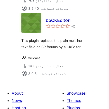
70+ فعال انسٹالیشنز
3.9.40 کے ساتھ ٹیسٹ شدہ
bpCKEditor
مجموعی
(0
)
درجہ
بندی
This plugin replaces the plain multiline
text field on BP forums by a CKEditor.
willcast
10+ فعال انسٹالیشنز
3.0.5 کے ساتھ ٹیسٹ شدہ
About
Showcase
News
Themes
Hosting
Plugins