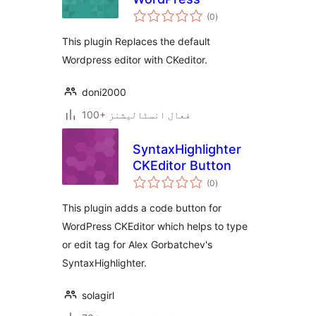
مجموعی
(0
)
درجہ
بندی
This plugin Replaces the default
Wordpress editor with CKeditor.
doni2000
100+ فعال انسٹالیشنز
SyntaxHighlighter
CKEditor Button
مجموعی
(0
)
درجہ
بندی
This plugin adds a code button for
WordPress CKEditor which helps to type
or edit tag for Alex Gorbatchev's
SyntaxHighlighter.
solagirl