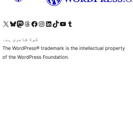
ہمارے ٹمبلر اکاؤنٹ پر جائیں
Visit our YouTube channel
ہمارے ٹک ٹاک اکاؤنٹ پر جائیں
Visit our LinkedIn account
Visit our Instagram account
Visit our Facebook page
ہمارے ٹھریڈز اکاؤنٹ پر جائیں
Visit our Mastodon account
ہمارے بلیواسکائی اکاؤنٹ پر جائیں
Visit our X (formerly Twitter) account
کوڈ شاعری ہے۔
The WordPress® trademark is the intellectual property
of the WordPress Foundation.