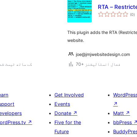
RTA – Restrict
ی
(0
)
ہ
ی
This plugin adds the RTA (Restricte
website.
joe@jmjwebsitedesign.com
70+ فعال انسٹالیشنز
3.0.5 کے ساتھ ٹیسٹ ش
earn
Get Involved
WordPres
upport
Events
↗
evelopers
Donate
↗
Matt
↗
ordPress.tv
↗
Five for the
bbPress
Future
BuddyPre