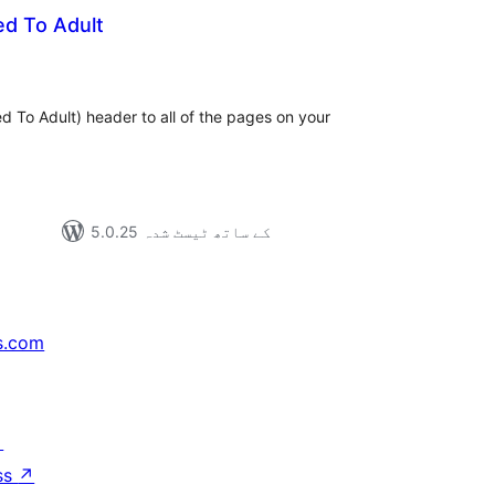
ed To Adult
مجموع
درج
بند
d To Adult) header to all of the pages on your
5.0.25 کے ساتھ ٹیسٹ شدہ
s.com
↗
ss
↗