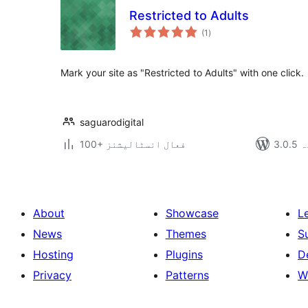
Restricted to Adults
مجموعی
(1
)
درجہ
بندی
Mark your site as "Restricted to Adults" with one click.
saguarodigital
دہ
100+ فعال انسٹالیشنز
About
Showcase
L
News
Themes
S
Hosting
Plugins
D
Privacy
Patterns
W