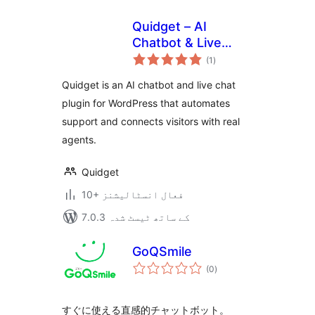
Quidget – AI
Chatbot & Live
مجموعی
Chat
(1
)
درجہ
بندی
Quidget is an AI chatbot and live chat
plugin for WordPress that automates
support and connects visitors with real
agents.
Quidget
10+ فعال انسٹالیشنز
7.0.3 کے ساتھ ٹیسٹ شدہ
GoQSmile
مجموعی
(0
)
درجہ
بندی
すぐに使える直感的チャットボット。