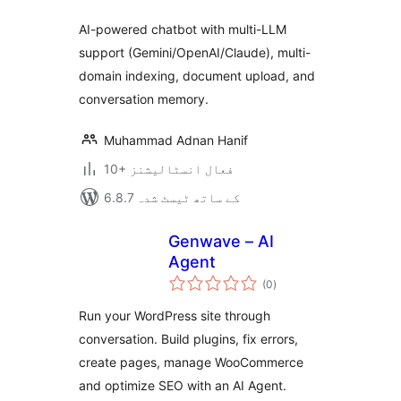
AI-powered chatbot with multi-LLM
support (Gemini/OpenAI/Claude), multi-
domain indexing, document upload, and
conversation memory.
Muhammad Adnan Hanif
10+ فعال انسٹالیشنز
6.8.7 کے ساتھ ٹیسٹ شدہ
Genwave – AI
Agent
مجموعی
(0
)
درجہ
بندی
Run your WordPress site through
conversation. Build plugins, fix errors,
create pages, manage WooCommerce
and optimize SEO with an AI Agent.