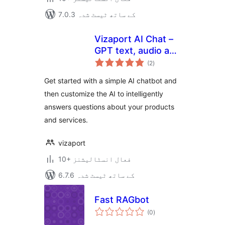
7.0.3 کے ساتھ ٹیسٹ شدہ
Vizaport AI Chat –
GPT text, audio and
مجموعی
visual bots
(2
)
درجہ
بندی
Get started with a simple AI chatbot and
then customize the AI to intelligently
answers questions about your products
and services.
vizaport
10+ فعال انسٹالیشنز
6.7.6 کے ساتھ ٹیسٹ شدہ
Fast RAGbot
مجموعی
(0
)
درجہ
بندی