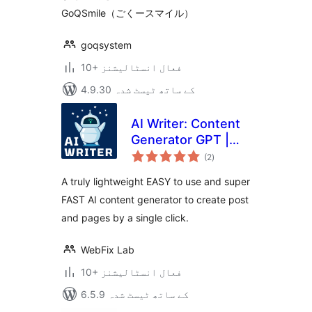
GoQSmile（ごくースマイル）
goqsystem
10+ فعال انسٹالیشنز
4.9.30 کے ساتھ ٹیسٹ شدہ
AI Writer: Content
Generator GPT |
مجموعی
ChatGPT
(2
)
درجہ
بندی
A truly lightweight EASY to use and super
FAST AI content generator to create post
and pages by a single click.
WebFix Lab
10+ فعال انسٹالیشنز
6.5.9 کے ساتھ ٹیسٹ شدہ