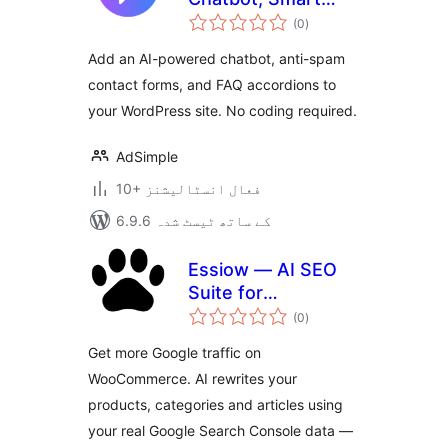
مجموعی
Forms & FAQs
(0
)
درجہ
بندی
Add an AI-powered chatbot, anti-spam
contact forms, and FAQ accordions to
your WordPress site. No coding required.
AdSimple
10+ فعال انسٹالیشنز
6.9.6 کے ساتھ ٹیسٹ شدہ
Essiow — AI SEO
Suite for
مجموعی
WooCommerce
(0
)
درجہ
بندی
Get more Google traffic on
WooCommerce. AI rewrites your
products, categories and articles using
your real Google Search Console data —