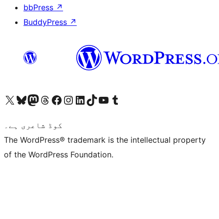
bbPress
↗
BuddyPress
↗
ہمارے ٹمبلر اکاؤنٹ پر جائیں
Visit our YouTube channel
ہمارے ٹک ٹاک اکاؤنٹ پر جائیں
Visit our LinkedIn account
Visit our Instagram account
Visit our Facebook page
ہمارے ٹھریڈز اکاؤنٹ پر جائیں
Visit our Mastodon account
ہمارے بلیواسکائی اکاؤنٹ پر جائیں
Visit our X (formerly Twitter) account
کوڈ شاعری ہے۔
The WordPress® trademark is the intellectual property
of the WordPress Foundation.