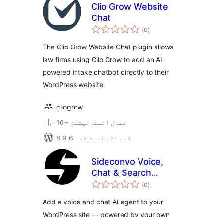
Clio Grow Website
Chat
مجموعی
(0
)
درجہ
بندی
The Clio Grow Website Chat plugin allows
law firms using Clio Grow to add an AI-
powered intake chatbot directly to their
WordPress website.
cliogrow
10+ فعال انسٹالیشنز
6.9.6 کے ساتھ ٹیسٹ شدہ
Sideconvo Voice,
Chat & Search
مجموعی
Agent
(0
)
درجہ
بندی
Add a voice and chat AI agent to your
WordPress site — powered by your own