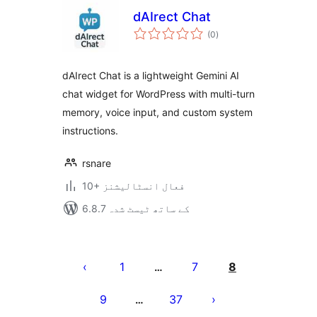
dAIrect Chat
مجموعی
(0
)
درجہ
بندی
dAIrect Chat is a lightweight Gemini AI
chat widget for WordPress with multi-turn
memory, voice input, and custom system
instructions.
rsnare
10+ فعال انسٹالیشنز
6.8.7 کے ساتھ ٹیسٹ شدہ
Posts
pagination
1
7
8
…
9
37
…