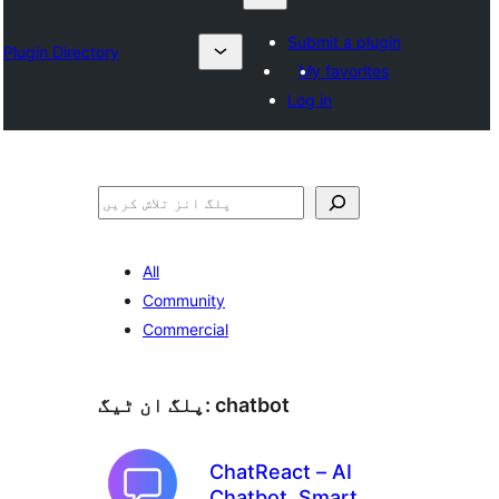
Submit a plugin
Plugin Directory
My favorites
Log in
تلاش
All
Community
Commercial
chatbot
پلگ ان ٹیگ:
ChatReact – AI
Chatbot, Smart