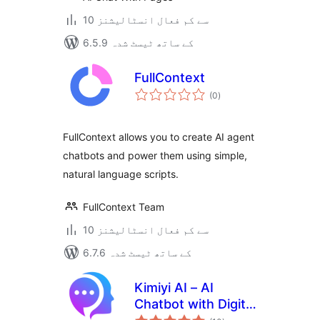
10 سے کم فعال انسٹالیشنز
6.5.9 کے ساتھ ٹیسٹ شدہ
FullContext
مجموعی
(0
)
درجہ
بندی
FullContext allows you to create AI agent
chatbots and power them using simple,
natural language scripts.
FullContext Team
10 سے کم فعال انسٹالیشنز
6.7.6 کے ساتھ ٹیسٹ شدہ
Kimiyi AI – AI
Chatbot with Digital
مجموعی