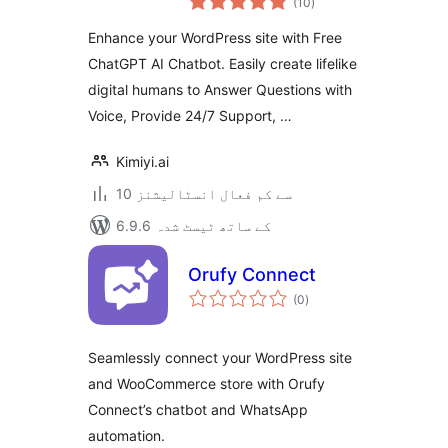
Human, ChatGPT
(10
)
درجہ
بندی
Enhance your WordPress site with Free
ChatGPT AI Chatbot. Easily create lifelike
digital humans to Answer Questions with
Voice, Provide 24/7 Support, …
Kimiyi.ai
10 سے کم فعال انسٹالیشنز
6.9.6 کے ساتھ ٹیسٹ شدہ
Orufy Connect
مجموعی
(0
)
درجہ
بندی
Seamlessly connect your WordPress site
and WooCommerce store with Orufy
Connect’s chatbot and WhatsApp
automation.