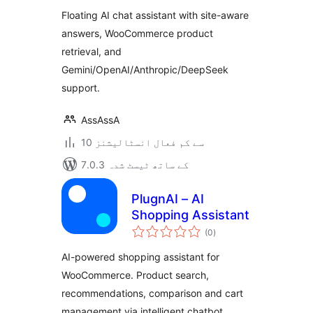
بندی
Floating AI chat assistant with site-aware
answers, WooCommerce product
retrieval, and
Gemini/OpenAI/Anthropic/DeepSeek
support.
AssAssA
10 سے کم فعال انسٹالیشنز
7.0.3 کے ساتھ ٹیسٹ شدہ
PlugnAI – AI
Shopping Assistant
مجموعی
(0
)
درجہ
بندی
AI-powered shopping assistant for
WooCommerce. Product search,
recommendations, comparison and cart
management via intelligent chatbot.