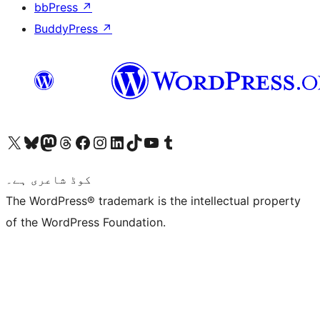
bbPress
↗
BuddyPress
↗
ہمارے ٹمبلر اکاؤنٹ پر جائیں
Visit our YouTube channel
ہمارے ٹک ٹاک اکاؤنٹ پر جائیں
Visit our LinkedIn account
Visit our Instagram account
Visit our Facebook page
ہمارے ٹھریڈز اکاؤنٹ پر جائیں
Visit our Mastodon account
ہمارے بلیواسکائی اکاؤنٹ پر جائیں
Visit our X (formerly Twitter) account
کوڈ شاعری ہے۔
The WordPress® trademark is the intellectual property
of the WordPress Foundation.