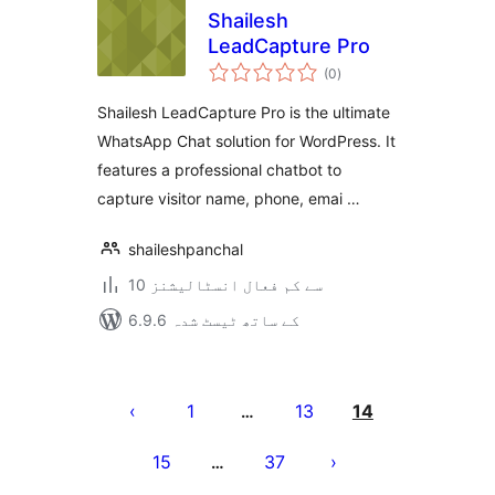
Shailesh
LeadCapture Pro
مجموعی
(0
)
درجہ
بندی
Shailesh LeadCapture Pro is the ultimate
WhatsApp Chat solution for WordPress. It
features a professional chatbot to
capture visitor name, phone, emai …
shaileshpanchal
10 سے کم فعال انسٹالیشنز
6.9.6 کے ساتھ ٹیسٹ شدہ
Posts
pagination
1
13
14
…
15
37
…