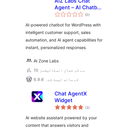
AIZ Labs Chat
Agent – AI Chatbot
مجموعی
Agent for
(0
)
درجہ
بندی
Customer Support
AI-powered chatbot for WordPress with
& Sales
intelligent customer support, sales
automation, and AI agent capabilities for
instant, personalized responses.
AI Zone Labs
10 سے کم فعال انسٹالیشنز
6.9.6 کے ساتھ ٹیسٹ شدہ
Chat AgentX
Widget
مجموعی
(3
)
درجہ
بندی
AI website assistant powered by your
content that answers visitors and