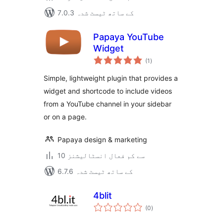
7.0.3 کے ساتھ ٹیسٹ شدہ
Papaya YouTube
Widget
مجموعی
(1
)
درجہ
بندی
Simple, lightweight plugin that provides a
widget and shortcode to include videos
from a YouTube channel in your sidebar
or on a page.
Papaya design & marketing
10 سے کم فعال انسٹالیشنز
6.7.6 کے ساتھ ٹیسٹ شدہ
4blit
مجموعی
(0
)
درجہ
بندی