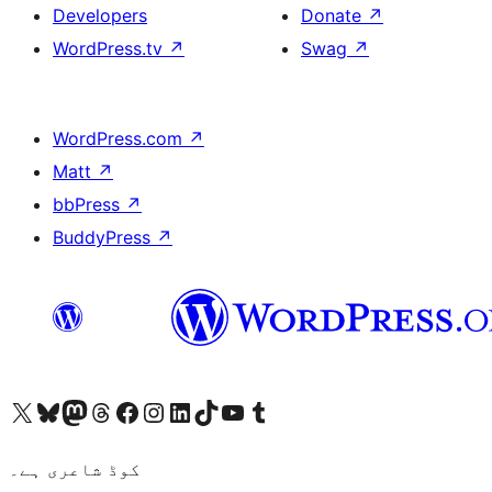
Developers
Donate
↗
WordPress.tv
↗
Swag
↗
WordPress.com
↗
Matt
↗
bbPress
↗
BuddyPress
↗
ہمارے ٹمبلر اکاؤنٹ پر جائیں
Visit our YouTube channel
ہمارے ٹک ٹاک اکاؤنٹ پر جائیں
Visit our LinkedIn account
Visit our Instagram account
Visit our Facebook page
ہمارے ٹھریڈز اکاؤنٹ پر جائیں
Visit our Mastodon account
ہمارے بلیواسکائی اکاؤنٹ پر جائیں
Visit our X (formerly Twitter) account
کوڈ شاعری ہے۔