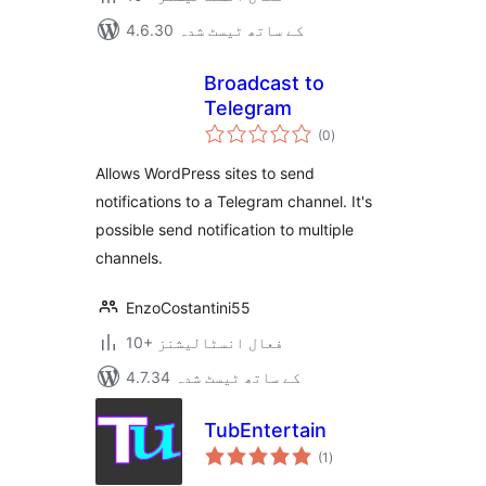
4.6.30 کے ساتھ ٹیسٹ شدہ
Broadcast to
Telegram
مجموعی
(0
)
درجہ
بندی
Allows WordPress sites to send
notifications to a Telegram channel. It's
possible send notification to multiple
channels.
EnzoCostantini55
10+ فعال انسٹالیشنز
4.7.34 کے ساتھ ٹیسٹ شدہ
TubEntertain
مجموعی
(1
)
درجہ
بندی