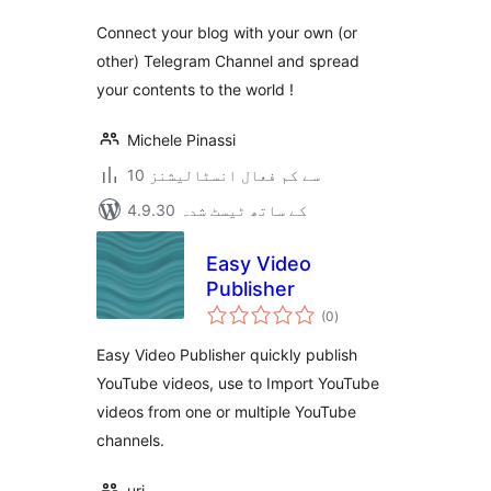
Connect your blog with your own (or
other) Telegram Channel and spread
your contents to the world !
Michele Pinassi
10 سے کم فعال انسٹالیشنز
4.9.30 کے ساتھ ٹیسٹ شدہ
Easy Video
Publisher
مجموعی
(0
)
درجہ
بندی
Easy Video Publisher quickly publish
YouTube videos, use to Import YouTube
videos from one or multiple YouTube
channels.
uri