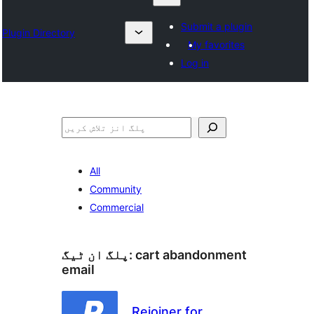
Submit a plugin
Plugin Directory
My favorites
Log in
تلاش
All
Community
Commercial
cart abandonment
پلگ ان ٹیگ:
email
Rejoiner for