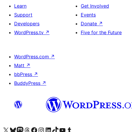
Learn
Get Involved
Support
Events
Developers
Donate
↗
WordPress.tv
↗
Five for the Future
WordPress.com
↗
Matt
↗
bbPress
↗
BuddyPress
↗
ہمارے ٹمبلر اکاؤنٹ پر جائیں
Visit our YouTube channel
ہمارے ٹک ٹاک اکاؤنٹ پر جائیں
Visit our LinkedIn account
Visit our Instagram account
Visit our Facebook page
ہمارے ٹھریڈز اکاؤنٹ پر جائیں
Visit our Mastodon account
ہمارے بلیواسکائی اکاؤنٹ پر جائیں
Visit our X (formerly Twitter) account