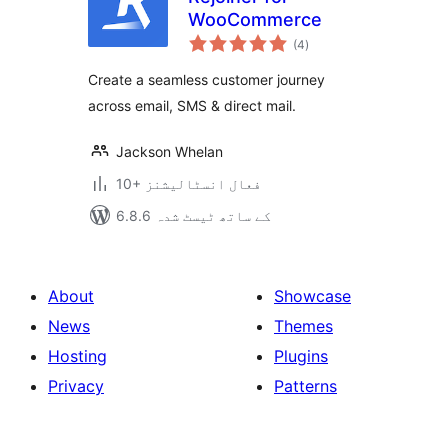
WooCommerce
مجموعی
(4
)
درجہ
بندی
Create a seamless customer journey
across email, SMS & direct mail.
Jackson Whelan
10+ فعال انسٹالیشنز
6.8.6 کے ساتھ ٹیسٹ شدہ
About
Showcase
News
Themes
Hosting
Plugins
Privacy
Patterns