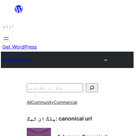
چھوڑیں
مواد
اردو
پر
جائیں
Get WordPress
Plugin Directory
تلاش
All
Community
Commercial
canonical url
پلگ ان ٹیگ: