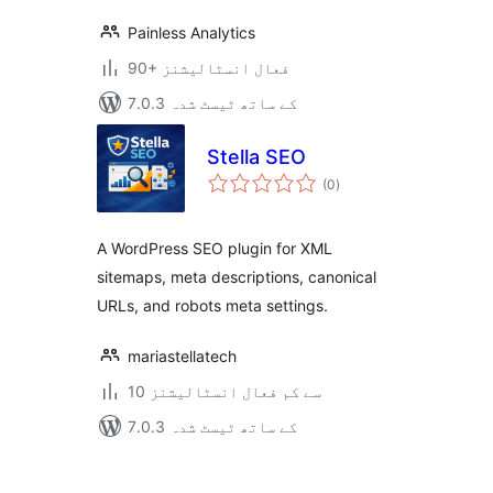
Painless Analytics
90+ فعال انسٹالیشنز
7.0.3 کے ساتھ ٹیسٹ شدہ
Stella SEO
مجموعی
(0
)
درجہ
بندی
A WordPress SEO plugin for XML
sitemaps, meta descriptions, canonical
URLs, and robots meta settings.
mariastellatech
10 سے کم فعال انسٹالیشنز
7.0.3 کے ساتھ ٹیسٹ شدہ