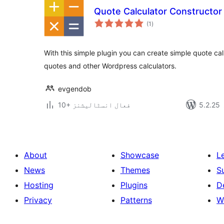
Quote Calculator Constructor
مجموعی
(1
)
درجہ
بندی
With this simple plugin you can create simple quote cal
quotes and other Wordpress calculators.
evgendob
10+ فعال انسٹالیشنز
About
Showcase
L
News
Themes
S
Hosting
Plugins
D
Privacy
Patterns
W