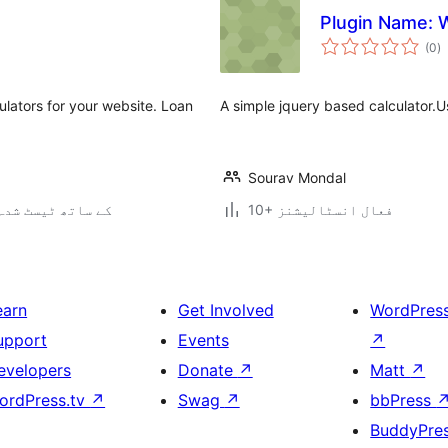
Plugin Name: 
ی
(0
)
ہ
ی
ulators for your website. Loan
A simple jquery based calculator.U
Sourav Mondal
10+ فعال انسٹالیشنز
5.2.25 کے ساتھ ٹیسٹ شدہ
earn
Get Involved
WordPres
upport
Events
↗
evelopers
Donate
↗
Matt
↗
ordPress.tv
↗
Swag
↗
bbPress
BuddyPre