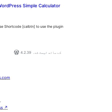
WordPress Simple Calculator
مجموع
درج
بند
se Shortcode [calbtn] to use the plugin
4.2.39 کے ساتھ ٹیسٹ شدہ
s.com
↗
ss
↗