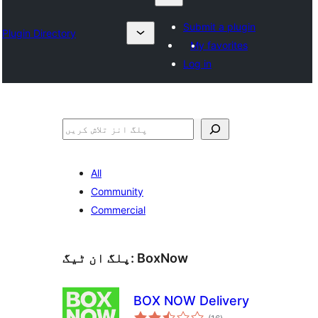
Submit a plugin
Plugin Directory
My favorites
Log in
تلاش
All
Community
Commercial
BoxNow
پلگ ان ٹیگ:
BOX NOW Delivery
مجموعی