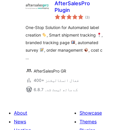
AfterSalesPro
Plugin
مجموعی
(3
)
درجہ
بندی
One-Stop Solution for Automated label
creation
, Smart shipment tracking
,
branded tracking page
, automated
survey
, order management
, cost c
…
AfterSalesPro GR
400+ فعال انسٹالیشنز
6.8.7 کے ساتھ ٹیسٹ شدہ
About
Showcase
News
Themes