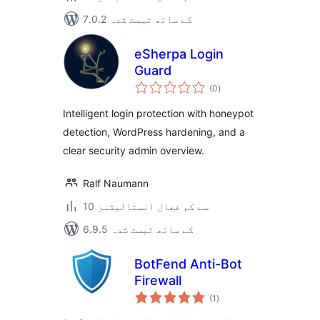
7.0.2 کے ساتھ ٹیسٹ شدہ
eSherpa Login
Guard
مجموعی
(0
)
درجہ
بندی
Intelligent login protection with honeypot
detection, WordPress hardening, and a
clear security admin overview.
Ralf Naumann
10 سے کم فعال انسٹالیشنز
6.9.5 کے ساتھ ٹیسٹ شدہ
BotFend Anti-Bot
Firewall
مجموعی
(1
)
درجہ
بندی