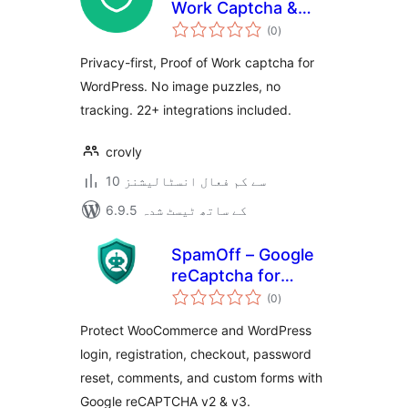
Work Captcha &
مجموعی
Spam Protection
(0
)
درجہ
بندی
Privacy-first, Proof of Work captcha for
WordPress. No image puzzles, no
tracking. 22+ integrations included.
crovly
10 سے کم فعال انسٹالیشنز
6.9.5 کے ساتھ ٹیسٹ شدہ
SpamOff – Google
reCaptcha for
مجموعی
WooCommerce
(0
)
درجہ
بندی
Protect WooCommerce and WordPress
login, registration, checkout, password
reset, comments, and custom forms with
Google reCAPTCHA v2 & v3.