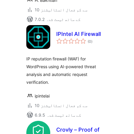
H. Bakhtiari
10 سے کم فعال انسٹالیشنز
7.0.2 کے ساتھ ٹیسٹ شدہ
IPIntel AI Firewall
مجموعی
(0
)
درجہ
بندی
IP reputation firewall (WAF) for
WordPress using AI-powered threat
analysis and automatic request
verification.
ipintelai
10 سے کم فعال انسٹالیشنز
6.9.5 کے ساتھ ٹیسٹ شدہ
Crovly – Proof of