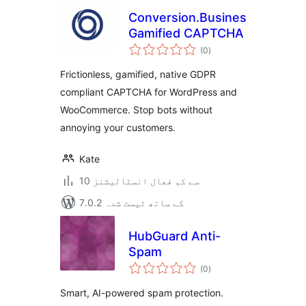
Conversion.Business
Gamified CAPTCHA
مجموعی
(0
)
درجہ
بندی
Frictionless, gamified, native GDPR
compliant CAPTCHA for WordPress and
WooCommerce. Stop bots without
annoying your customers.
Kate
10 سے کم فعال انسٹالیشنز
7.0.2 کے ساتھ ٹیسٹ شدہ
HubGuard Anti-
Spam
مجموعی
(0
)
درجہ
بندی
Smart, AI-powered spam protection.