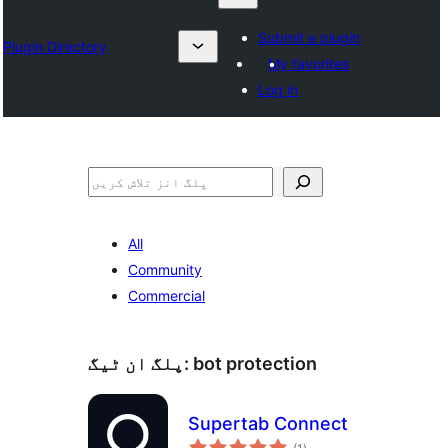
Submit a plugin
Plugin Directory
My favorites
Log in
تلاش
All
Community
Commercial
bot protection
پلگ ان ٹیگ:
Supertab Connect
مجموعی