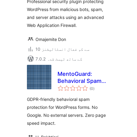
Professional security plugin protecting
WordPress from malicious bots, spam,
and server attacks using an advanced
Web Application Firewall.
Omajemite Don
10 سے کم فعال انسٹالیشنز
7.0.2 کے ساتھ ٹیسٹ شدہ
MentoGuard:
Behavioral Spam
مجموعی
Blocker for Contact
(0
)
درجہ
بندی
Forms
GDPR-friendly behavioral spam
protection for WordPress forms. No
Google. No external servers. Zero page
speed impact.