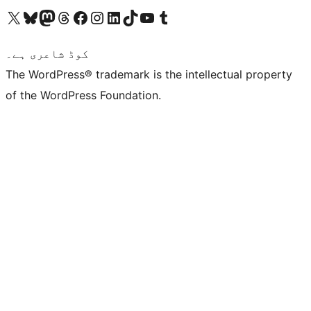
ہمارے ٹمبلر اکاؤنٹ پر جائیں
Visit our YouTube channel
ہمارے ٹک ٹاک اکاؤنٹ پر جائیں
Visit our LinkedIn account
Visit our Instagram account
Visit our Facebook page
ہمارے ٹھریڈز اکاؤنٹ پر جائیں
Visit our Mastodon account
ہمارے بلیواسکائی اکاؤنٹ پر جائیں
Visit our X (formerly Twitter) account
کوڈ شاعری ہے۔
The WordPress® trademark is the intellectual property
of the WordPress Foundation.