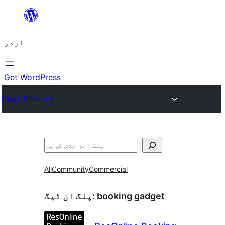
چھوڑیں
مواد
اردو
پر
جائیں
Get WordPress
Plugin Directory
تلاش
All
Community
Commercial
booking gadget
پلگ ان ٹیگ: