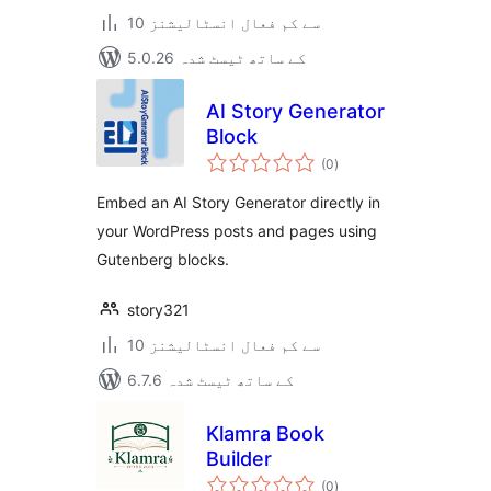
10 سے کم فعال انسٹالیشنز
5.0.26 کے ساتھ ٹیسٹ شدہ
AI Story Generator
Block
مجموعی
(0
)
درجہ
بندی
Embed an AI Story Generator directly in
your WordPress posts and pages using
Gutenberg blocks.
story321
10 سے کم فعال انسٹالیشنز
6.7.6 کے ساتھ ٹیسٹ شدہ
Klamra Book
Builder
مجموعی
(0
)