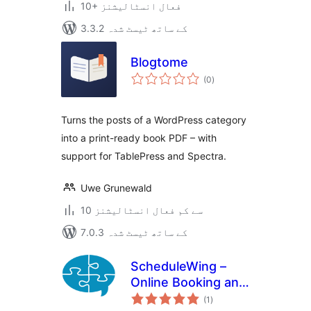
10+ فعال انسٹالیشنز
3.3.2 کے ساتھ ٹیسٹ شدہ
Blogtome
مجموعی
(0
)
درجہ
بندی
Turns the posts of a WordPress category
into a print-ready book PDF – with
support for TablePress and Spectra.
Uwe Grunewald
10 سے کم فعال انسٹالیشنز
7.0.3 کے ساتھ ٹیسٹ شدہ
ScheduleWing –
Online Booking and
مجموعی
Appointment
(1
)
درجہ