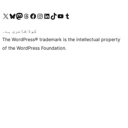
ہمارے ٹمبلر اکاؤنٹ پر جائیں
Visit our YouTube channel
ہمارے ٹک ٹاک اکاؤنٹ پر جائیں
Visit our LinkedIn account
Visit our Instagram account
Visit our Facebook page
ہمارے ٹھریڈز اکاؤنٹ پر جائیں
Visit our Mastodon account
ہمارے بلیواسکائی اکاؤنٹ پر جائیں
Visit our X (formerly Twitter) account
کوڈ شاعری ہے۔
The WordPress® trademark is the intellectual property
of the WordPress Foundation.