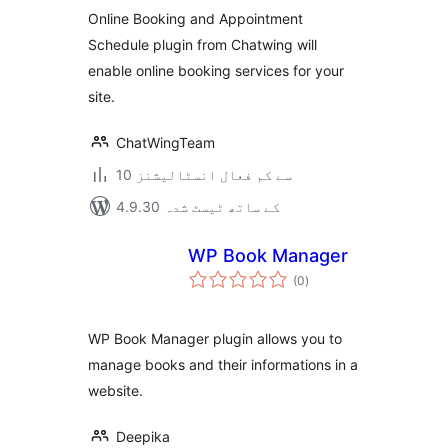
بندی
Schedule
Online Booking and Appointment
Schedule plugin from Chatwing will
enable online booking services for your
site.
ChatWingTeam
10 سے کم فعال انسٹالیشنز
4.9.30 کے ساتھ ٹیسٹ شدہ
WP Book Manager
مجموعی
(0
)
درجہ
بندی
WP Book Manager plugin allows you to
manage books and their informations in a
website.
Deepika