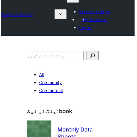
Submit a plugin
Plugin Directory
My favorites
Log in
تلاش
All
Community
Commercial
book
پلگ ان ٹیگ:
Monthly Data
Sheets