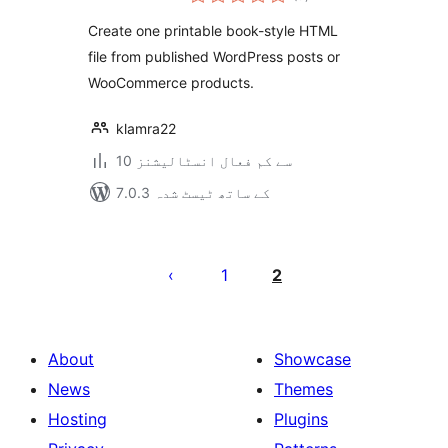
درجہ
بندی
Create one printable book-style HTML
file from published WordPress posts or
WooCommerce products.
klamra22
10 سے کم فعال انسٹالیشنز
7.0.3 کے ساتھ ٹیسٹ شدہ
Posts
pagination
1
2
About
Showcase
News
Themes
Hosting
Plugins