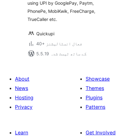
using UPI by GooglePay, Paytm,
PhonePe, MobiKwik, FreeCharge,
TrueCaller etc.
Quickupi
40+ فعال انسٹالیشنز
5.5.19 کے ساتھ ٹیسٹ شدہ
About
Showcase
News
Themes
Hosting
Plugins
Privacy
Patterns
Learn
Get Involved