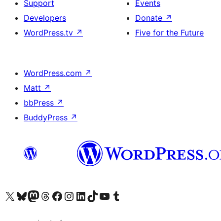
Support
Events
Developers
Donate
↗
WordPress.tv
↗
Five for the Future
WordPress.com
↗
Matt
↗
bbPress
↗
BuddyPress
↗
ہمارے ٹمبلر اکاؤنٹ پر جائیں
Visit our YouTube channel
ہمارے ٹک ٹاک اکاؤنٹ پر جائیں
Visit our LinkedIn account
Visit our Instagram account
Visit our Facebook page
ہمارے ٹھریڈز اکاؤنٹ پر جائیں
Visit our Mastodon account
ہمارے بلیواسکائی اکاؤنٹ پر جائیں
Visit our X (formerly Twitter) account