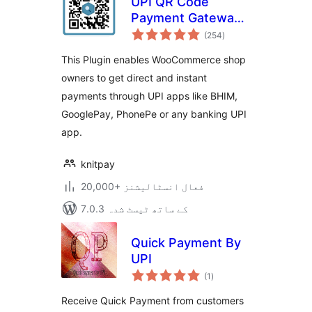
UPI QR Code
Payment Gateway
مجموعی
for WooCommerce
(254
)
درجہ
بندی
This Plugin enables WooCommerce shop
owners to get direct and instant
payments through UPI apps like BHIM,
GooglePay, PhonePe or any banking UPI
app.
knitpay
20,000+ فعال انسٹالیشنز
7.0.3 کے ساتھ ٹیسٹ شدہ
Quick Payment By
UPI
مجموعی
(1
)
درجہ
بندی
Receive Quick Payment from customers