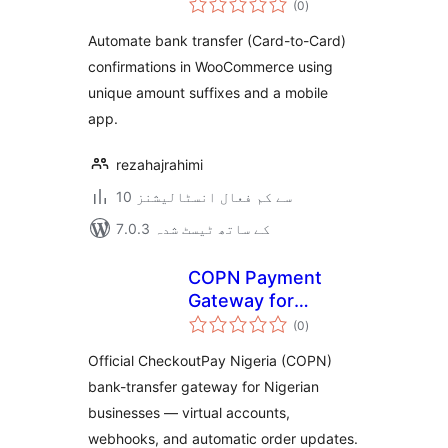
Verification for
(0
)
درجہ
بندی
Shetab
Automate bank transfer (Card-to-Card)
confirmations in WooCommerce using
unique amount suffixes and a mobile
app.
rezahajrahimi
10 سے کم فعال انسٹالیشنز
7.0.3 کے ساتھ ٹیسٹ شدہ
COPN Payment
Gateway for
مجموعی
Nigerian
(0
)
درجہ
بندی
Businesses
Official CheckoutPay Nigeria (COPN)
bank-transfer gateway for Nigerian
businesses — virtual accounts,
webhooks, and automatic order updates.