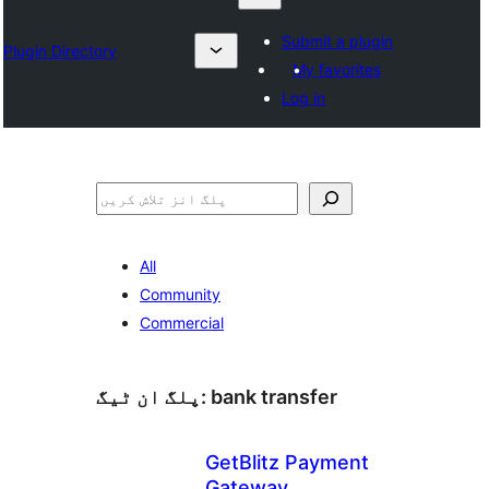
Submit a plugin
Plugin Directory
My favorites
Log in
تلاش
All
Community
Commercial
bank transfer
پلگ ان ٹیگ:
GetBlitz Payment
Gateway