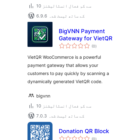
10 سے کم فعال انسٹالیشنز
6.9.6 کے ساتھ ٹیسٹ شدہ
BigVNN Payment
Gateway for VietQR
مجموعی
(0
)
درجہ
بندی
VietQR WooCommerce is a powerful
payment gateway that allows your
customers to pay quickly by scanning a
dynamically generated VietQR code.
bigvnn
10 سے کم فعال انسٹالیشنز
7.0.3 کے ساتھ ٹیسٹ شدہ
Donation QR Block
مجموعی
(0
)