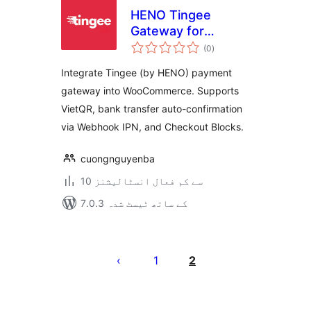
HENO Tingee
Gateway for
مجموعی
WooCommerce
(0
)
درجہ
بندی
Integrate Tingee (by HENO) payment
gateway into WooCommerce. Supports
VietQR, bank transfer auto-confirmation
via Webhook IPN, and Checkout Blocks.
cuongnguyenba
10 سے کم فعال انسٹالیشنز
7.0.3 کے ساتھ ٹیسٹ شدہ
Posts
pagination
1
2