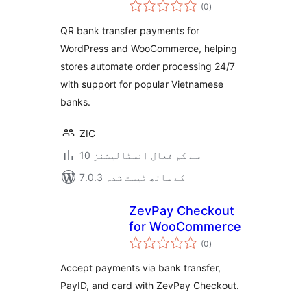
مجموعی
xử lý đơn hàng tự
(0
)
درجہ
بندی
động for
QR bank transfer payments for
WooCommerce
WordPress and WooCommerce, helping
stores automate order processing 24/7
with support for popular Vietnamese
banks.
ZIC
10 سے کم فعال انسٹالیشنز
7.0.3 کے ساتھ ٹیسٹ شدہ
ZevPay Checkout
for WooCommerce
مجموعی
(0
)
درجہ
بندی
Accept payments via bank transfer,
PayID, and card with ZevPay Checkout.