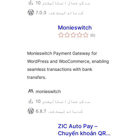
10 سے کم فعال انسٹالیشنز
7.0.3 کے ساتھ ٹیسٹ شدہ
Monieswitch
مجموعی
(0
)
درجہ
بندی
Monieswitch Payment Gateway for
WordPress and WooCommerce, enabling
seamless transactions with bank
transfers.
monieswitch
10 سے کم فعال انسٹالیشنز
6.8.7 کے ساتھ ٹیسٹ شدہ
ZIC Auto Pay –
Chuyển khoản QR,