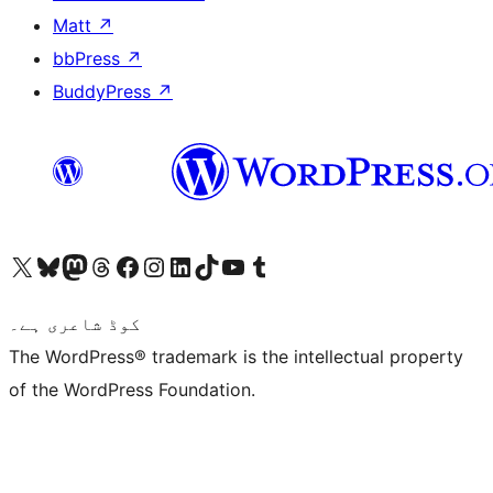
Matt
↗
bbPress
↗
BuddyPress
↗
ہمارے ٹمبلر اکاؤنٹ پر جائیں
Visit our YouTube channel
ہمارے ٹک ٹاک اکاؤنٹ پر جائیں
Visit our LinkedIn account
Visit our Instagram account
Visit our Facebook page
ہمارے ٹھریڈز اکاؤنٹ پر جائیں
Visit our Mastodon account
ہمارے بلیواسکائی اکاؤنٹ پر جائیں
Visit our X (formerly Twitter) account
کوڈ شاعری ہے۔
The WordPress® trademark is the intellectual property
of the WordPress Foundation.