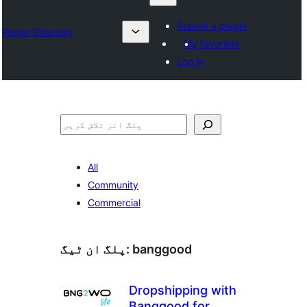
Submit a plugin
Plugin Directory
My favorites
Log in
تلاش
All
Community
Commercial
banggood
پلگ ان ٹیگ:
Dropshipping with
Banggood for