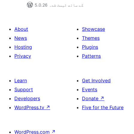
5.0.26 کے ساتھ ٹیسٹ شدہ
About
Showcase
News
Themes
Hosting
Plugins
Privacy
Patterns
Learn
Get Involved
Support
Events
Developers
Donate
↗
WordPress.tv
↗
Five for the Future
WordPress.com
↗