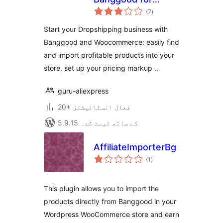
مجموعی
WooCommerce
(7
)
درجہ
بندی
(Lite version)
Start your Dropshipping business with
Banggood and Woocommerce: easily find
and import profitable products into your
store, set up your pricing markup …
guru-aliexpress
20+ فعال انسٹالیشنز
5.9.15 کے ساتھ ٹیسٹ شدہ
AffiliateImporterBg
مجموعی
(1
)
درجہ
بندی
This plugin allows you to import the
products directly from Banggood in your
Wordpress WooCommerce store and earn