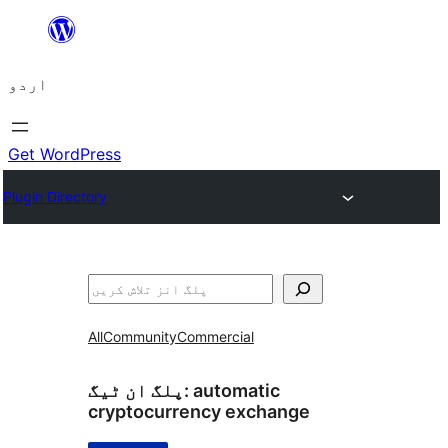
چھوڑیں
مواد
اردو
پر
جائیں
Get WordPress
Plugin Directory
تلاش
All
Community
Commercial
automatic
پلگ ان ٹیگ:
cryptocurrency exchange