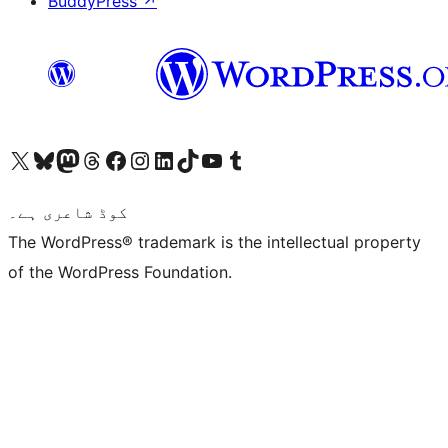
BuddyPress
↗
ہمارے ٹمبلر اکاؤنٹ پر جائیں
Visit our YouTube channel
ہمارے ٹک ٹاک اکاؤنٹ پر جائیں
Visit our LinkedIn account
Visit our Instagram account
Visit our Facebook page
ہمارے ٹھریڈز اکاؤنٹ پر جائیں
Visit our Mastodon account
ہمارے بلیواسکائی اکاؤنٹ پر جائیں
Visit our X (formerly Twitter) account
کوڈ شاعری ہے۔
The WordPress® trademark is the intellectual property
of the WordPress Foundation.