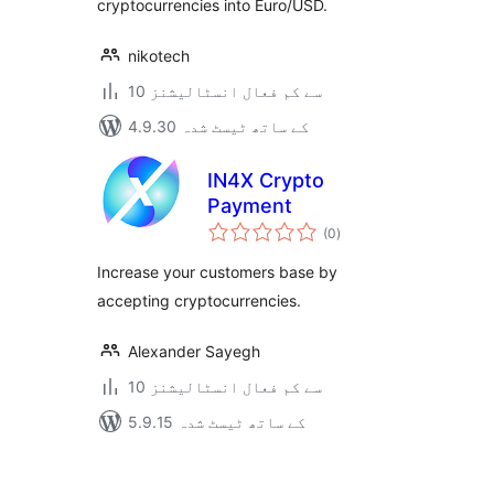
cryptocurrencies into Euro/USD.
nikotech
10 سے کم فعال انسٹالیشنز
4.9.30 کے ساتھ ٹیسٹ شدہ
IN4X Crypto
Payment
مجموعی
(0
)
درجہ
بندی
Increase your customers base by
accepting cryptocurrencies.
Alexander Sayegh
10 سے کم فعال انسٹالیشنز
5.9.15 کے ساتھ ٹیسٹ شدہ