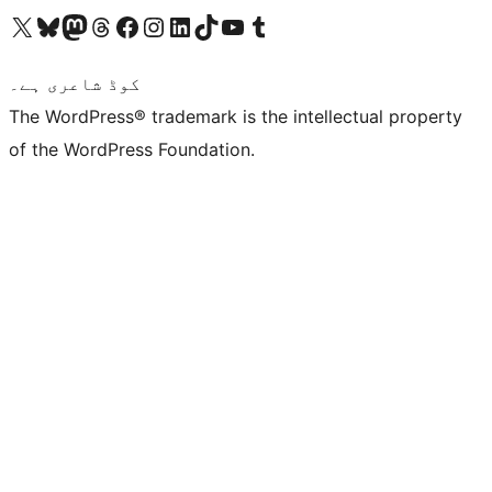
ہمارے ٹمبلر اکاؤنٹ پر جائیں
Visit our YouTube channel
ہمارے ٹک ٹاک اکاؤنٹ پر جائیں
Visit our LinkedIn account
Visit our Instagram account
Visit our Facebook page
ہمارے ٹھریڈز اکاؤنٹ پر جائیں
Visit our Mastodon account
ہمارے بلیواسکائی اکاؤنٹ پر جائیں
Visit our X (formerly Twitter) account
کوڈ شاعری ہے۔
The WordPress® trademark is the intellectual property
of the WordPress Foundation.