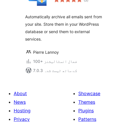
(3
)
درجہ
بندی
Automatically archive all emails sent from
your site. Store them in your WordPress
database or send them to external
services.
Pierre Lannoy
100+ فعال انسٹالیشنز
7.0.3 کے ساتھ ٹیسٹ شدہ
About
Showcase
News
Themes
Hosting
Plugins
Privacy
Patterns