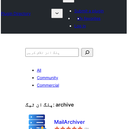
Submit a plugin
Plugin Directory
My favorites
Log in
تلاش
All
Community
Commercial
archive
پلگ ان ٹیگ:
MailArchiver
مجموعی