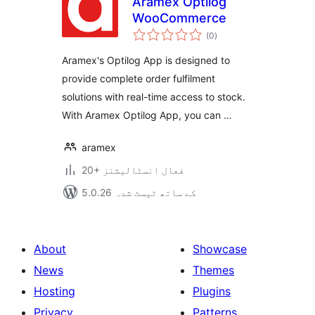
Aramex Optilog
WooCommerce
مجموعی
(0
)
درجہ
بندی
Aramex's Optilog App is designed to
provide complete order fulfilment
solutions with real-time access to stock.
With Aramex Optilog App, you can …
aramex
20+ فعال انسٹالیشنز
5.0.26 کے ساتھ ٹیسٹ شدہ
About
Showcase
News
Themes
Hosting
Plugins
Privacy
Patterns