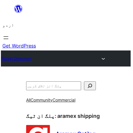
چھوڑیں
مواد
اردو
پر
جائیں
Get WordPress
Plugin Directory
تلاش
All
Community
Commercial
aramex shipping
پلگ ان ٹیگ: