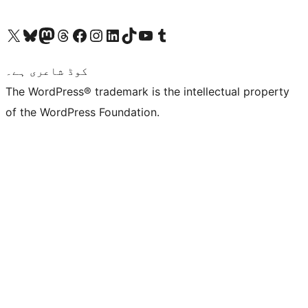
ہمارے ٹمبلر اکاؤنٹ پر جائیں
Visit our YouTube channel
ہمارے ٹک ٹاک اکاؤنٹ پر جائیں
Visit our LinkedIn account
Visit our Instagram account
Visit our Facebook page
ہمارے ٹھریڈز اکاؤنٹ پر جائیں
Visit our Mastodon account
ہمارے بلیواسکائی اکاؤنٹ پر جائیں
Visit our X (formerly Twitter) account
کوڈ شاعری ہے۔
The WordPress® trademark is the intellectual property
of the WordPress Foundation.