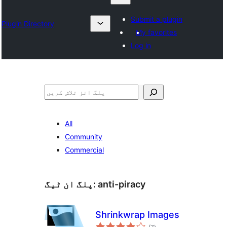
Submit a plugin
Plugin Directory
My favorites
Log in
تلاش
All
Community
Commercial
anti-piracy
پلگ ان ٹیگ:
Shrinkwrap Images
مجموعی