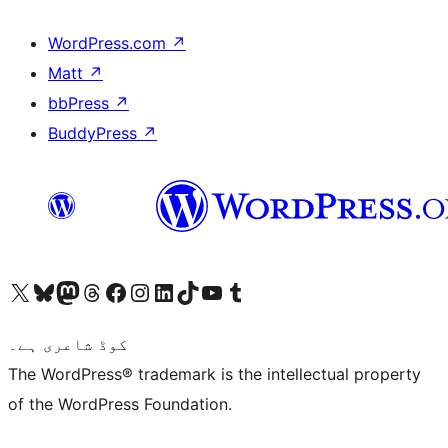
WordPress.com
↗
Matt
↗
bbPress
↗
BuddyPress
↗
ہمارے ٹمبلر اکاؤنٹ پر جائیں
Visit our YouTube channel
ہمارے ٹک ٹاک اکاؤنٹ پر جائیں
Visit our LinkedIn account
Visit our Instagram account
Visit our Facebook page
ہمارے ٹھریڈز اکاؤنٹ پر جائیں
Visit our Mastodon account
ہمارے بلیواسکائی اکاؤنٹ پر جائیں
Visit our X (formerly Twitter) account
کوڈ شاعری ہے۔
The WordPress® trademark is the intellectual property
of the WordPress Foundation.