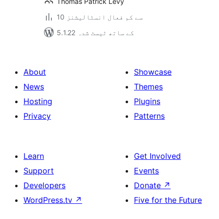
Thomas Patrick Levy
10 سے کم فعال انسٹالیشنز
5.1.22 کے ساتھ ٹیسٹ شدہ
About
Showcase
News
Themes
Hosting
Plugins
Privacy
Patterns
Learn
Get Involved
Support
Events
Developers
Donate
↗
WordPress.tv
↗
Five for the Future