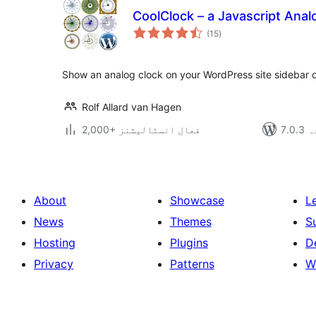
CoolClock – a Javascript Anal
مجموعی
(15
)
درجہ
بندی
Show an analog clock on your WordPress site sidebar o
Rolf Allard van Hagen
دہ
2,000+ فعال انسٹالیشنز
About
Showcase
L
News
Themes
S
Hosting
Plugins
D
Privacy
Patterns
W