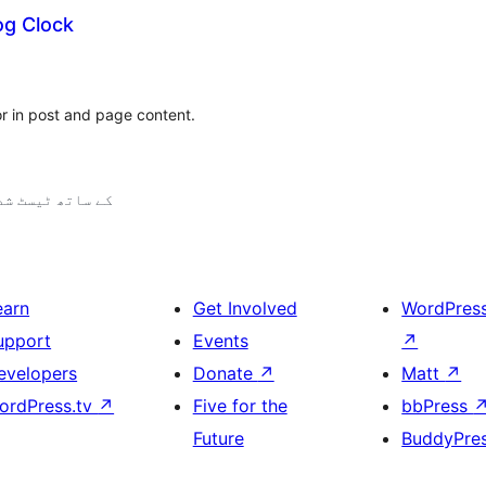
og Clock
r in post and page content.
7.0.3 کے ساتھ ٹیسٹ ش
earn
Get Involved
WordPres
upport
Events
↗
evelopers
Donate
↗
Matt
↗
ordPress.tv
↗
Five for the
bbPress
Future
BuddyPre