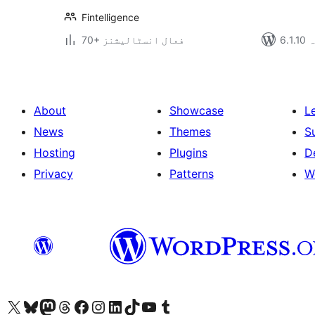
Fintelligence
ہ
70+ فعال انسٹالیشنز
About
Showcase
L
News
Themes
S
Hosting
Plugins
D
Privacy
Patterns
W
ہمارے ٹمبلر اکاؤنٹ پر جائیں
Visit our YouTube channel
ہمارے ٹک ٹاک اکاؤنٹ پر جائیں
Visit our LinkedIn account
Visit our Instagram account
Visit our Facebook page
ہمارے ٹھریڈز اکاؤنٹ پر جائیں
Visit our Mastodon account
ہمارے بلیواسکائی اکاؤنٹ پر جائیں
Visit our X (formerly Twitter) account