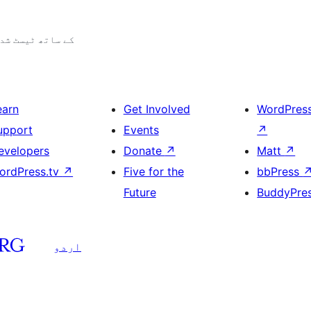
6.1.10 کے ساتھ ٹیسٹ شد
earn
Get Involved
WordPres
upport
Events
↗
evelopers
Donate
↗
Matt
↗
ordPress.tv
↗
Five for the
bbPress
Future
BuddyPre
اردو