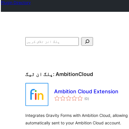
Plugin Directory
تلاش
AmbitionCloud
پلگ ان ٹیگ:
Ambition Cloud Extension
مجموعی
(0
)
درجہ
بندی
Integrates Gravity Forms with Ambition Cloud, allowing
automatically sent to your Ambition Cloud account.