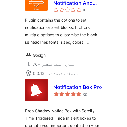
Notification And
مجموعی
Alert Block
(0
)
درجہ
بندی
Plugin contains the options to set
notification or alert blocks. It offors
multiple options to customise the block
i.e headlines fonts, sizes, colors, …
Gosign
70+ فعال انسٹالیشنز
6.0.13 کے ساتھ ٹیسٹ شدہ
Notification Box Pro
مجموعی
(2
)
درجہ
بندی
Drop Shadow Notice Box with Scroll /
Time Triggered. Fade in alert boxes to
promote your important content on your