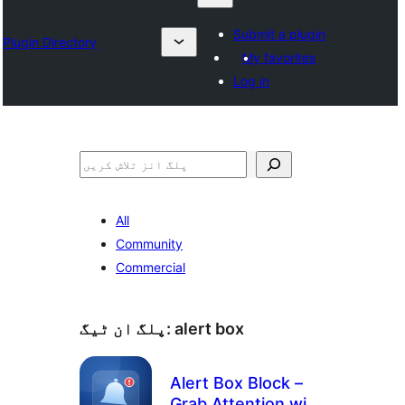
Submit a plugin
Plugin Directory
My favorites
Log in
تلاش
All
Community
Commercial
alert box
پلگ ان ٹیگ:
Alert Box Block –
Grab Attention with