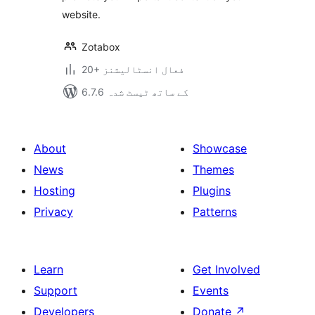
website.
Zotabox
20+ فعال انسٹالیشنز
6.7.6 کے ساتھ ٹیسٹ شدہ
About
Showcase
News
Themes
Hosting
Plugins
Privacy
Patterns
Learn
Get Involved
Support
Events
Developers
Donate
↗