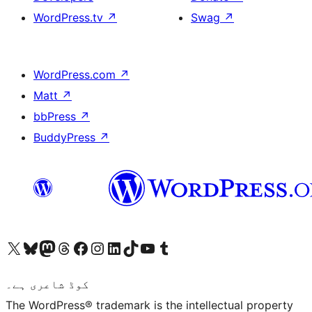
WordPress.tv
↗
Swag
↗
WordPress.com
↗
Matt
↗
bbPress
↗
BuddyPress
↗
ہمارے ٹمبلر اکاؤنٹ پر جائیں
Visit our YouTube channel
ہمارے ٹک ٹاک اکاؤنٹ پر جائیں
Visit our LinkedIn account
Visit our Instagram account
Visit our Facebook page
ہمارے ٹھریڈز اکاؤنٹ پر جائیں
Visit our Mastodon account
ہمارے بلیواسکائی اکاؤنٹ پر جائیں
Visit our X (formerly Twitter) account
کوڈ شاعری ہے۔
The WordPress® trademark is the intellectual property