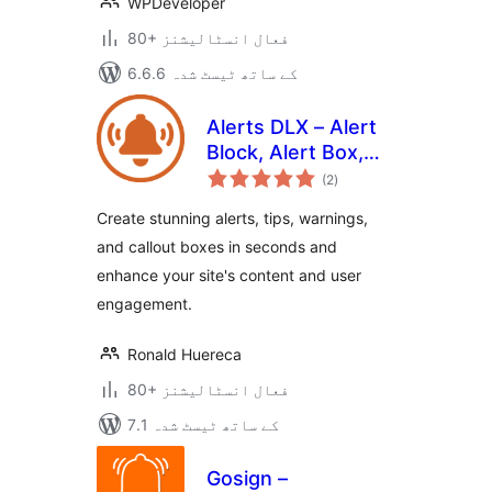
WPDeveloper
80+ فعال انسٹالیشنز
6.6.6 کے ساتھ ٹیسٹ شدہ
Alerts DLX – Alert
Block, Alert Box,
مجموعی
Callout Box, and
(2
)
درجہ
بندی
Notifications
Create stunning alerts, tips, warnings,
and callout boxes in seconds and
enhance your site's content and user
engagement.
Ronald Huereca
80+ فعال انسٹالیشنز
7.1 کے ساتھ ٹیسٹ شدہ
Gosign –