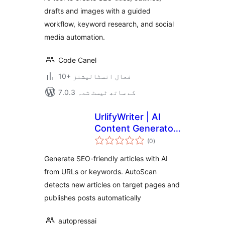
Social Media
drafts and images with a guided
workflow, keyword research, and social
media automation.
Code Canel
10+ فعال انسٹالیشنز
7.0.3 کے ساتھ ٹیسٹ شدہ
UrlifyWriter | AI
Content Generator
مجموعی
from URLs
(0
)
درجہ
بندی
Generate SEO-friendly articles with AI
from URLs or keywords. AutoScan
detects new articles on target pages and
publishes posts automatically
autopressai