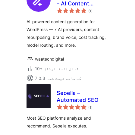
– AI Content
مجموعی
Generator,
(1
)
درجہ
بندی
Repurposer & SEO
AI-powered content generation for
Writer
WordPress — 7 AI providers, content
repurposing, brand voice, cost tracking,
model routing, and more.
waatechdigital
10+ فعال انسٹالیشنز
7.0.3 کے ساتھ ٹیسٹ شدہ
Seoella –
Automated SEO
مجموعی
(1
)
درجہ
بندی
Most SEO platforms analyze and
recommend. Seoella executes.