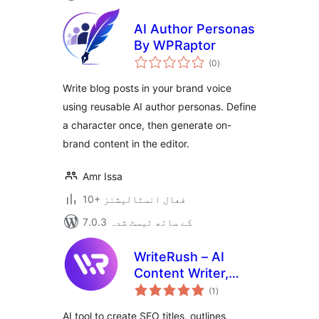
AI Author Personas
By WPRaptor
مجموعی
(0
)
درجہ
بندی
Write blog posts in your brand voice
using reusable AI author personas. Define
a character once, then generate on-
brand content in the editor.
Amr Issa
10+ فعال انسٹالیشنز
7.0.3 کے ساتھ ٹیسٹ شدہ
WriteRush – AI
Content Writer,
مجموعی
SEO, Brand Voice,
(1
)
درجہ
بندی
Image Generation &
AI tool to create SEO titles, outlines,