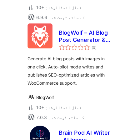
10+ فعال انسٹالیشنز
6.9.6 کے ساتھ ٹیسٹ شدہ
BlogWolf – AI Blog
Post Generator &
مجموعی
Auto-Pilot Content
(0
)
درجہ
بندی
Writer
Generate AI blog posts with images in
one click. Auto-pilot mode writes and
publishes SEO-optimized articles with
WooCommerce support.
BlogWolf
10+ فعال انسٹالیشنز
7.0.3 کے ساتھ ٹیسٹ شدہ
Brain Pod AI Writer
– AI Image