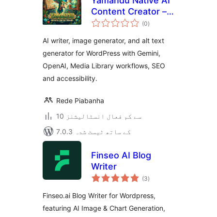
Yamandu Native AI
Content Creator –
مجموعی
AI Writer, Image
(0
)
درجہ
بندی
Generator & Alt
AI writer, image generator, and alt text
Text
generator for WordPress with Gemini,
OpenAI, Media Library workflows, SEO
and accessibility.
Rede Piabanha
10 سے کم فعال انسٹالیشنز
7.0.3 کے ساتھ ٹیسٹ شدہ
Finseo AI Blog
Writer
مجموعی
(3
)
درجہ
بندی
Finseo.ai Blog Writer for Wordpress,
featuring AI Image & Chart Generation,