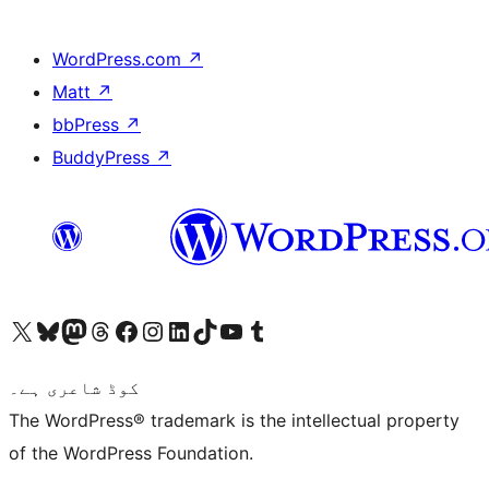
WordPress.com
↗
Matt
↗
bbPress
↗
BuddyPress
↗
ہمارے ٹمبلر اکاؤنٹ پر جائیں
Visit our YouTube channel
ہمارے ٹک ٹاک اکاؤنٹ پر جائیں
Visit our LinkedIn account
Visit our Instagram account
Visit our Facebook page
ہمارے ٹھریڈز اکاؤنٹ پر جائیں
Visit our Mastodon account
ہمارے بلیواسکائی اکاؤنٹ پر جائیں
Visit our X (formerly Twitter) account
کوڈ شاعری ہے۔
The WordPress® trademark is the intellectual property
of the WordPress Foundation.