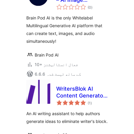
مجموعی
Generator – AI Chat
(0
)
درجہ
بندی
Assistant –
Brain Pod AI is the only Whitelabel
Whitelabel
Multilingual Generative AI platform that
Generative AI
can create text, images, and audio
simultaneously!
Brain Pod AI
10+ فعال انسٹالیشنز
6.6.6 کے ساتھ ٹیسٹ شدہ
WritersBlok AI
Content Generator
مجموعی
for WordPress
(1
)
درجہ
بندی
An AI writing assistant to help authors
generate ideas to eliminate writer's block.