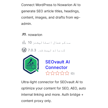
Connect WordPress to Nowarion AI to
generate SEO article titles, headings,
content, images, and drafts from wp-
admin.
nowarion
10 سے کم فعال انسٹالیشنز
7.0.3 کے ساتھ ٹیسٹ شدہ
SEOvault AI
Connector
مجموعی
(0
)
درجہ
بندی
Ultra-light connector for SEOvault AI to
optimize your content for SEO, AEO, auto
internal linking and more. Auth bridge +
content proxy only.