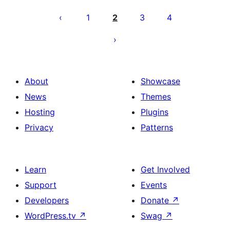
Posts
pagination
1
2
3
4
About
Showcase
News
Themes
Hosting
Plugins
Privacy
Patterns
Learn
Get Involved
Support
Events
Developers
Donate
↗
WordPress.tv
↗
Swag
↗