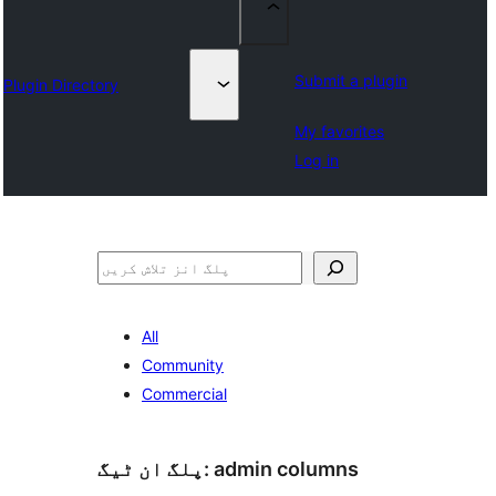
Submit a plugin
Plugin Directory
My favorites
Log in
تلاش
All
Community
Commercial
admin columns
پلگ ان ٹیگ: