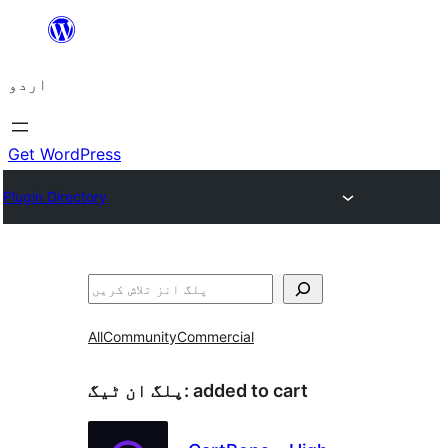
چھوڑیں
مواد
اردو
پر
جائیں
Get WordPress
Plugin Directory
تلاش
All
Community
Commercial
added to cart
پلگ ان ٹیگ: