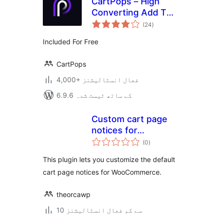
CartPops – High
Converting Add To
مجموعی
Cart Popup For
(24
)
درجہ
بندی
WooCommerce
Included For Free
CartPops
4,000+ فعال انسٹالیشنز
6.9.6 کے ساتھ ٹیسٹ شدہ
Custom cart page
notices for
مجموعی
WooCommerce
(0
)
درجہ
بندی
This plugin lets you customize the default
cart page notices for WooCommerce.
theorcawp
10 سے کم فعال انسٹالیشنز