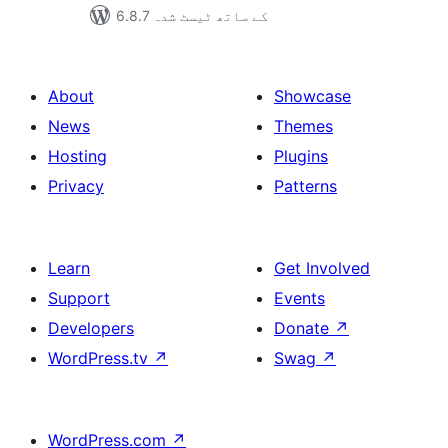
6.8.7 کے ساتھ ٹیسٹ شدہ
About
Showcase
News
Themes
Hosting
Plugins
Privacy
Patterns
Learn
Get Involved
Support
Events
Developers
Donate
↗
WordPress.tv
↗
Swag
↗
WordPress.com
↗