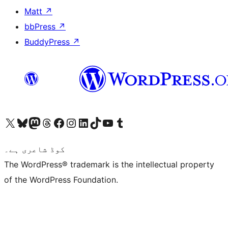
Matt
↗
bbPress
↗
BuddyPress
↗
ہمارے ٹمبلر اکاؤنٹ پر جائیں
Visit our YouTube channel
ہمارے ٹک ٹاک اکاؤنٹ پر جائیں
Visit our LinkedIn account
Visit our Instagram account
Visit our Facebook page
ہمارے ٹھریڈز اکاؤنٹ پر جائیں
Visit our Mastodon account
ہمارے بلیواسکائی اکاؤنٹ پر جائیں
Visit our X (formerly Twitter) account
کوڈ شاعری ہے۔
The WordPress® trademark is the intellectual property
of the WordPress Foundation.