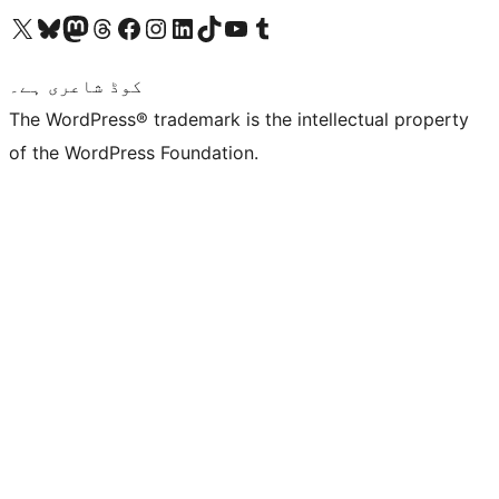
ہمارے ٹمبلر اکاؤنٹ پر جائیں
Visit our YouTube channel
ہمارے ٹک ٹاک اکاؤنٹ پر جائیں
Visit our LinkedIn account
Visit our Instagram account
Visit our Facebook page
ہمارے ٹھریڈز اکاؤنٹ پر جائیں
Visit our Mastodon account
ہمارے بلیواسکائی اکاؤنٹ پر جائیں
Visit our X (formerly Twitter) account
کوڈ شاعری ہے۔
The WordPress® trademark is the intellectual property
of the WordPress Foundation.