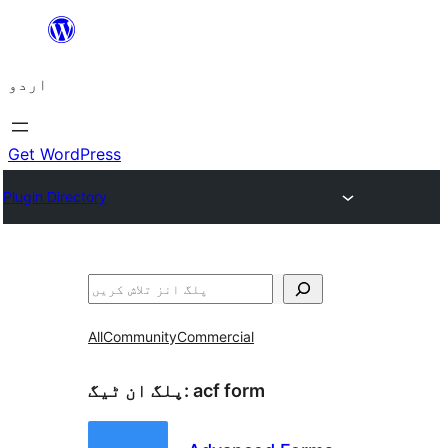
چھوڑیں
مواد
اردو
پر
جائیں
Get WordPress
Plugin Directory
تلاش
All
Community
Commercial
acf form
پلگ ان ٹیگ: