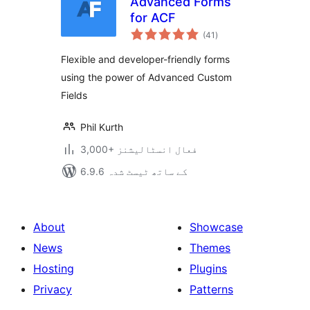
Advanced Forms
for ACF
مجموعی
(41
)
درجہ
بندی
Flexible and developer-friendly forms
using the power of Advanced Custom
Fields
Phil Kurth
3,000+ فعال انسٹالیشنز
6.9.6 کے ساتھ ٹیسٹ شدہ
About
Showcase
News
Themes
Hosting
Plugins
Privacy
Patterns