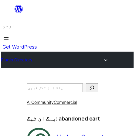
چھوڑیں
مواد
اردو
پر
جائیں
Get WordPress
Plugin Directory
تلاش
All
Community
Commercial
abandoned cart
پلگ ان ٹیگ: