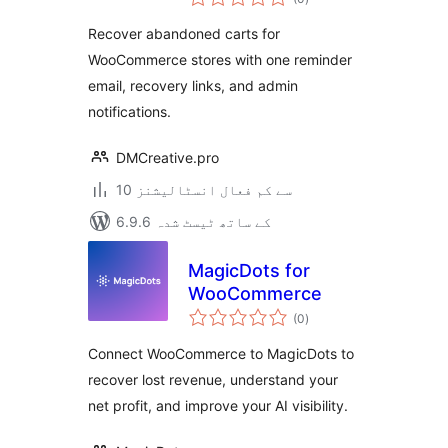
درجہ
بندی
Recover abandoned carts for
WooCommerce stores with one reminder
email, recovery links, and admin
notifications.
DMCreative.pro
10 سے کم فعال انسٹالیشنز
6.9.6 کے ساتھ ٹیسٹ شدہ
MagicDots for
WooCommerce
مجموعی
(0
)
درجہ
بندی
Connect WooCommerce to MagicDots to
recover lost revenue, understand your
net profit, and improve your AI visibility.