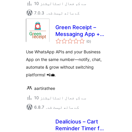
10 سے کم فعال انسٹالیشنز
7.0.3 کے ساتھ ٹیسٹ شدہ
Green Receipt –
Messaging App +
مجموعی
API (Co-Existence)
(0
)
درجہ
بندی
Plug-in
Use WhatsApp APIs and your Business
App on the same number—notify, chat,
automate & grow without switching
platforms! 📲💼.
aartirathee
10 سے کم فعال انسٹالیشنز
6.8.7 کے ساتھ ٹیسٹ شدہ
Dealicious – Cart
Reminder Timer for