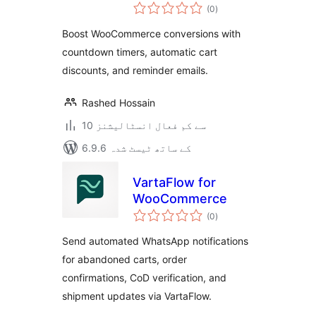
مجموعی
WooCommerce
(0
)
درجہ
بندی
Boost WooCommerce conversions with
countdown timers, automatic cart
discounts, and reminder emails.
Rashed Hossain
10 سے کم فعال انسٹالیشنز
6.9.6 کے ساتھ ٹیسٹ شدہ
VartaFlow for
WooCommerce
مجموعی
(0
)
درجہ
بندی
Send automated WhatsApp notifications
for abandoned carts, order
confirmations, CoD verification, and
shipment updates via VartaFlow.