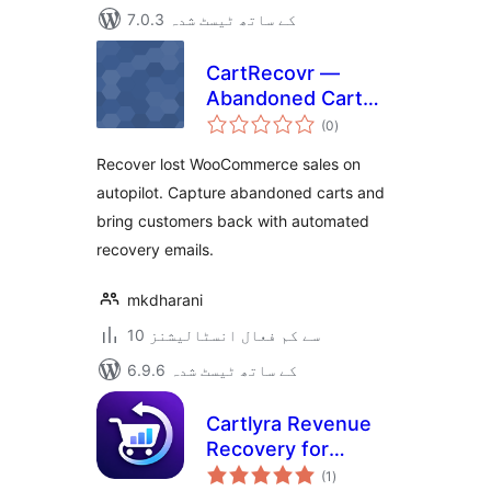
7.0.3 کے ساتھ ٹیسٹ شدہ
CartRecovr —
Abandoned Cart
مجموعی
Recovery for
(0
)
درجہ
بندی
WooCommerce
Recover lost WooCommerce sales on
autopilot. Capture abandoned carts and
bring customers back with automated
recovery emails.
mkdharani
10 سے کم فعال انسٹالیشنز
6.9.6 کے ساتھ ٹیسٹ شدہ
Cartlyra Revenue
Recovery for
مجموعی
WooCommerce
(1
)
درجہ