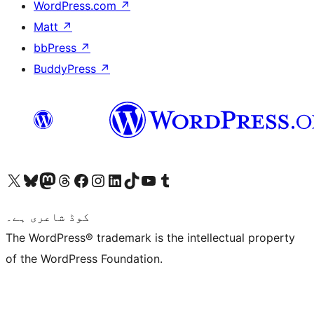
WordPress.com
↗
Matt
↗
bbPress
↗
BuddyPress
↗
ہمارے ٹمبلر اکاؤنٹ پر جائیں
Visit our YouTube channel
ہمارے ٹک ٹاک اکاؤنٹ پر جائیں
Visit our LinkedIn account
Visit our Instagram account
Visit our Facebook page
ہمارے ٹھریڈز اکاؤنٹ پر جائیں
Visit our Mastodon account
ہمارے بلیواسکائی اکاؤنٹ پر جائیں
Visit our X (formerly Twitter) account
کوڈ شاعری ہے۔
The WordPress® trademark is the intellectual property
of the WordPress Foundation.