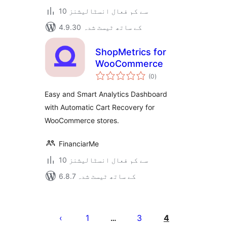
10 سے کم فعال انسٹالیشنز
4.9.30 کے ساتھ ٹیسٹ شدہ
ShopMetrics for
WooCommerce
مجموعی
(0
)
درجہ
بندی
Easy and Smart Analytics Dashboard
with Automatic Cart Recovery for
WooCommerce stores.
FinanciarMe
10 سے کم فعال انسٹالیشنز
6.8.7 کے ساتھ ٹیسٹ شدہ
Posts
pagination
1
3
4
…