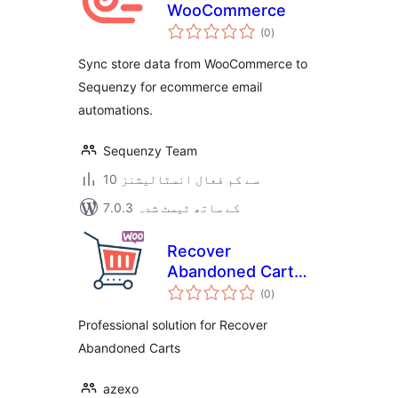
WooCommerce
مجموعی
(0
)
درجہ
بندی
Sync store data from WooCommerce to
Sequenzy for ecommerce email
automations.
Sequenzy Team
10 سے کم فعال انسٹالیشنز
7.0.3 کے ساتھ ٹیسٹ شدہ
Recover
Abandoned Cart
مجموعی
for WooCommerce
(0
)
درجہ
بندی
Professional solution for Recover
Abandoned Carts
azexo