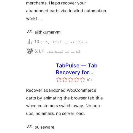
merchants. Helps recover your
abandoned carts via detailed automation
workf …
ajithkumarvm
10 سے کم فعال انسٹالیشنز
6.1.11 کے ساتھ ٹیسٹ شدہ
TabPulse — Tab
Recovery for
مجموعی
WooCommerce
(0
)
درجہ
بندی
Recover abandoned WooCommerce
carts by animating the browser tab title
when customers switch away. No pop-
ups, no emails, no server load.
pulseware