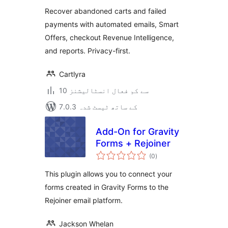
بندی
Recover abandoned carts and failed
payments with automated emails, Smart
Offers, checkout Revenue Intelligence,
and reports. Privacy-first.
Cartlyra
10 سے کم فعال انسٹالیشنز
7.0.3 کے ساتھ ٹیسٹ شدہ
Add-On for Gravity
Forms + Rejoiner
مجموعی
(0
)
درجہ
بندی
This plugin allows you to connect your
forms created in Gravity Forms to the
Rejoiner email platform.
Jackson Whelan