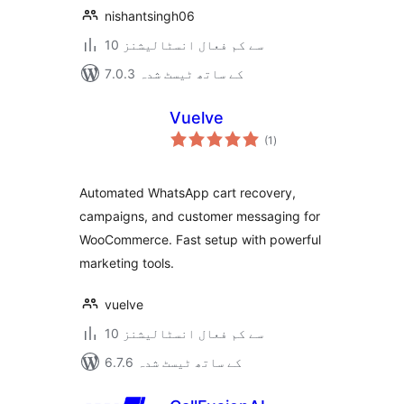
nishantsingh06
10 سے کم فعال انسٹالیشنز
7.0.3 کے ساتھ ٹیسٹ شدہ
Vuelve
مجموعی
(1
)
درجہ
بندی
Automated WhatsApp cart recovery,
campaigns, and customer messaging for
WooCommerce. Fast setup with powerful
marketing tools.
vuelve
10 سے کم فعال انسٹالیشنز
6.7.6 کے ساتھ ٹیسٹ شدہ