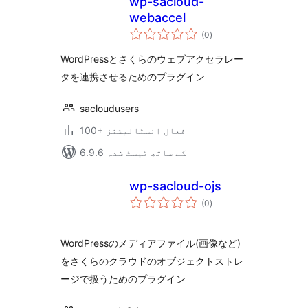
wp-sacloud-
webaccel
مجموعی
(0
)
درجہ
بندی
WordPressとさくらのウェブアクセラレー
タを連携させるためのプラグイン
sacloudusers
100+ فعال انسٹالیشنز
6.9.6 کے ساتھ ٹیسٹ شدہ
wp-sacloud-ojs
مجموعی
(0
)
درجہ
بندی
WordPressのメディアファイル(画像など)
をさくらのクラウドのオブジェクトストレ
ージで扱うためのプラグイン