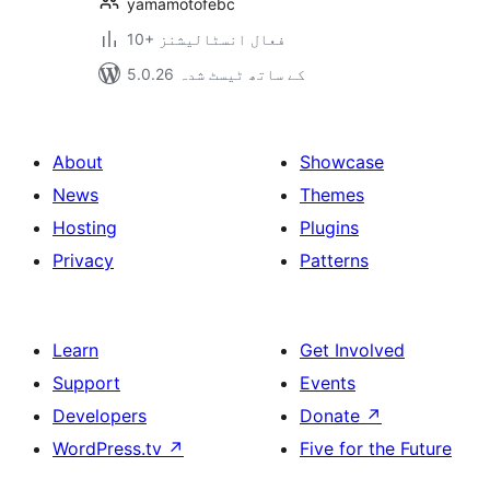
yamamotofebc
10+ فعال انسٹالیشنز
5.0.26 کے ساتھ ٹیسٹ شدہ
About
Showcase
News
Themes
Hosting
Plugins
Privacy
Patterns
Learn
Get Involved
Support
Events
Developers
Donate
↗
WordPress.tv
↗
Five for the Future