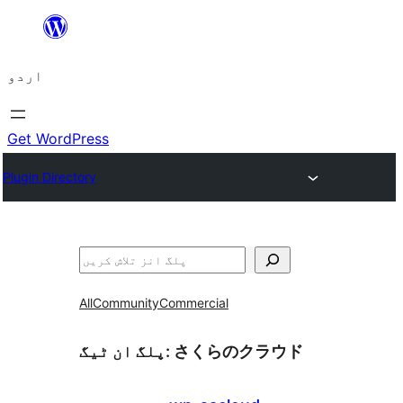
چھوڑیں
مواد
اردو
پر
جائیں
Get WordPress
Plugin Directory
تلاش
All
Community
Commercial
さくらのクラウド
پلگ ان ٹیگ: