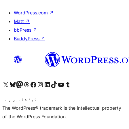
WordPress.com
↗
Matt
↗
bbPress
↗
BuddyPress
↗
ہمارے ٹمبلر اکاؤنٹ پر جائیں
Visit our YouTube channel
ہمارے ٹک ٹاک اکاؤنٹ پر جائیں
Visit our LinkedIn account
Visit our Instagram account
Visit our Facebook page
ہمارے ٹھریڈز اکاؤنٹ پر جائیں
Visit our Mastodon account
ہمارے بلیواسکائی اکاؤنٹ پر جائیں
Visit our X (formerly Twitter) account
کوڈ شاعری ہے۔
The WordPress® trademark is the intellectual property
of the WordPress Foundation.