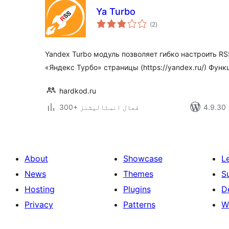
Ya Turbo
مجموعی
(2
)
درجہ
بندی
Yandex Turbo модуль позволяет гибко настроить RS
«Яндекс Турбо» страницы (https://yandex.ru/) Функ
hardkod.ru
300+ فعال انسٹالیشنز
About
Showcase
L
News
Themes
S
Hosting
Plugins
D
Privacy
Patterns
W