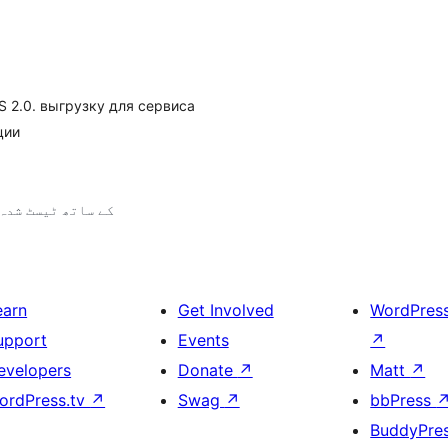
S 2.0. выгрузку для сервиса
ции
4.9.30 کے ساتھ ٹیسٹ شدہ
earn
Get Involved
WordPres
upport
Events
↗
evelopers
Donate
↗
Matt
↗
ordPress.tv
↗
Swag
↗
bbPress
BuddyPre