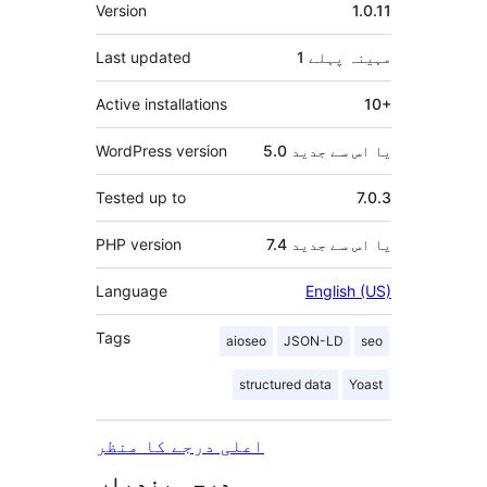
میٹا
Version
1.0.11
1 مہینہ
پہلے
Last updated
Active installations
10+
5.0 یا اس سے جدید
WordPress version
Tested up to
7.0.3
7.4 یا اس سے جدید
PHP version
Language
English (US)
Tags
aioseo
JSON-LD
seo
structured data
Yoast
اعلی درجے کا منظر
درجہ بندیاں