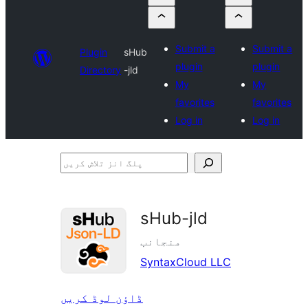
Submit a
Submit a
Plugin
sHub
plugin
plugin
Directory
-jld
My
My
favorites
favorites
Log in
Log in
پلگ
انز
تلاش
sHub-jld
کریں
منجانب
SyntaxCloud LLC
ڈاؤن لوڈ کریں