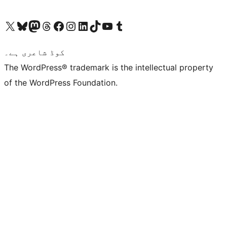
ہمارے ٹمبلر اکاؤنٹ پر جائیں
Visit our YouTube channel
ہمارے ٹک ٹاک اکاؤنٹ پر جائیں
Visit our LinkedIn account
Visit our Instagram account
Visit our Facebook page
ہمارے ٹھریڈز اکاؤنٹ پر جائیں
Visit our Mastodon account
ہمارے بلیواسکائی اکاؤنٹ پر جائیں
Visit our X (formerly Twitter) account
کوڈ شاعری ہے۔
The WordPress® trademark is the intellectual property
of the WordPress Foundation.