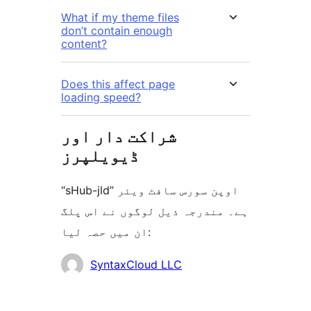
What if my theme files
don’t contain enough
content?
Does this affect page
loading speed?
شراکت دار اور
ڈیویلپرز
“sHub-jld” اوپن سورس سافٹ ویئر
ہے۔ مندرجہ ذیل لوگوں نے اس پلگ
ان میں حصہ لیا:
شراکت
SyntaxCloud LLC
دار