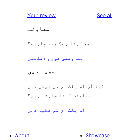
0
reviews
star
1-
reviews
Your review
See all
reviews
star
معاونت
reviews
کچھ کہنا ہے؟ مدد چاہیے؟
معاونتی فورم دیکھیں
عطیہ دیں
کیا آپ اس پلگ ان کی ترقی میں
معاونت کرنا چاہتے ہیں؟
اس پلگ ان کو عطیہ دیں
About
Showcase