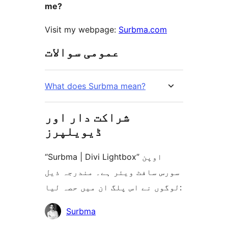
me?
Visit my webpage:
Surbma.com
عمومی سوالات
What does Surbma mean?
شراکت دار اور
ڈیویلپرز
“Surbma | Divi Lightbox” اوپن
سورس سافٹ ویئر ہے۔ مندرجہ ذیل
لوگوں نے اس پلگ ان میں حصہ لیا:
شراکت
Surbma
دار