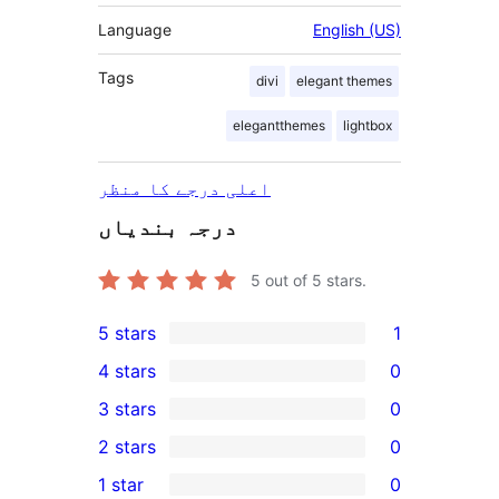
Language
English (US)
Tags
divi
elegant themes
elegantthemes
lightbox
اعلی درجے کا منظر
درجہ بندیاں
5
out of 5 stars.
5 stars
1
1
4 stars
0
5-
0
3 stars
0
star
4-
0
2 stars
0
review
star
3-
0
1 star
0
reviews
star
2-