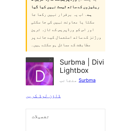
ریلیزوں کے ساتھ ٹیسٹ نہیں کیا گیا
ہے
۔ اب یہ برقرار نہیں رکھا جا
سکتا یا معاونت نہیں کی جا سکتی
اور اس کو ورڈپریس کے تازہ ترین
ورژنز کے ساتھ استعمال کیے جانے پر
مطابقت کے مسائل ہو سکتے ہیں۔
Surbma | Divi
Lightbox
Surbma
منجانب
ڈاؤن لوڈ کریں
تفصیلات