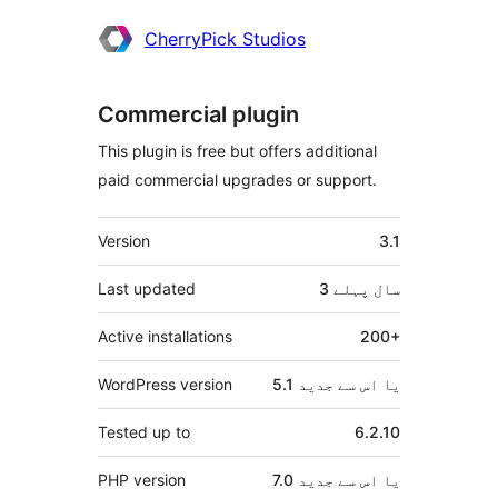
CherryPick Studios
Commercial plugin
This plugin is free but offers additional
paid commercial upgrades or support.
میٹا
Version
3.1
3 سال
پہلے
Last updated
Active installations
200+
5.1 یا اس سے جدید
WordPress version
Tested up to
6.2.10
7.0 یا اس سے جدید
PHP version